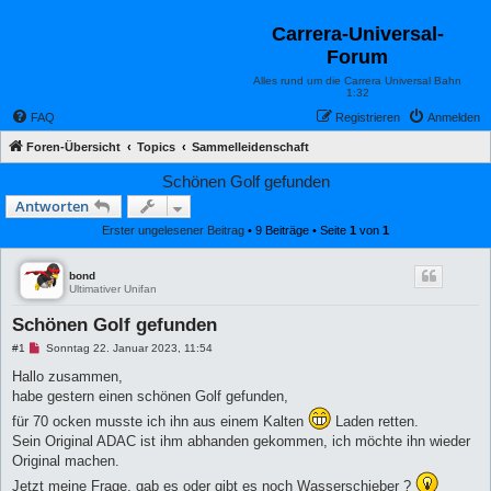
Carrera-Universal-
Forum
Alles rund um die Carrera Universal Bahn
1:32
FAQ
Registrieren
Anmelden
Foren-Übersicht
Topics
Sammelleidenschaft
Schönen Golf gefunden
Antworten
Erster ungelesener Beitrag
• 9 Beiträge • Seite
1
von
1
bond
Ultimativer Unifan
Schönen Golf gefunden
U
#1
Sonntag 22. Januar 2023, 11:54
n
g
Hallo zusammen,
e
habe gestern einen schönen Golf gefunden,
l
e
für 70 ocken musste ich ihn aus einem Kalten
Laden retten.
s
Sein Original ADAC ist ihm abhanden gekommen, ich möchte ihn wieder
e
n
Original machen.
e
r
Jetzt meine Frage, gab es oder gibt es noch Wasserschieber ?