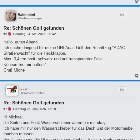
e
r
B
Ralminalmi
e
Wiedereinsteiger
i
t
r
Re: Schönen Golf gefunden
a
g
U
#6
Sonntag 24. Mai 2026, 20:42
n
g
Hallo, guten Abend.
e
Ich suche dringend für meine UNI-Adac Golf den Schriftzug "ADAC-
l
e
Straßenwacht" für die Heckklappe.
s
Max. 3,4 cm breit, schwarz und auf transparenter Folie.
e
n
Können Sie mir helfen?
e
Gruß Michel
r
B
e
i
t
bond
r
Ultimativer Unifan
a
g
Re: Schönen Golf gefunden
U
#7
Dienstag 26. Mai 2026, 11:18
n
g
Hi Michael,
e
die Seiten und Heck Wasserschieber waren bei mir okay.
l
e
Ich habe mir nur den Wasserschieber für das Dach und der Motorhaube
s
machen müssen.
e
n
Von Carrera sind die Wasserschieber glaube ich nie zu kaufen gewesen.