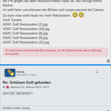
Mit Pril gingen die alten Wasserschieber super ab, das einzige kleine
B
e
Markel,
i
ist wohl beim verschmoren der Blinker und Lampe passiert bei Carrera.
t
r
Da kann man wohl heute nix mehr Reklamieren.
a
g
Gruß Torsten
ADAC Golf Restauration (1).jpg
ADAC Golf Restauration (10).jpg
ADAC Golf Restauration (8).jpg
ADAC Golf Restauration (9).jpg
ADAC Golf Restauration (11).jpg
Du hast keine ausreichende Berechtigung, um die Dateianhänge dieses Beitrags
anzusehen.
Georg
Ultimativer Unifan
Re: Schönen Golf gefunden
U
#5
Mittwoch 22. Februar 2023, 19:27
n
g
SPITZE! RESPEKT!
e
l
e
s
e
Schöne Grüße, Georg
n