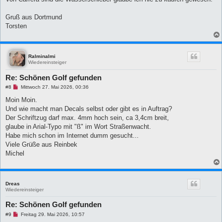
e
r
B
Gruß aus Dortmund
e
Torsten
i
t
r
a
g
Ralminalmi
Wiedereinsteiger
Re: Schönen Golf gefunden
U
#8
Mittwoch 27. Mai 2026, 00:36
n
g
Moin Moin.
e
Und wie macht man Decals selbst oder gibt es in Auftrag?
l
e
Der Schriftzug darf max. 4mm hoch sein, ca 3,4cm breit,
s
glaube in Arial-Typo mit "ß" im Wort Straßenwacht.
e
n
Habe mich schon im Internet dumm gesucht...
e
Viele Grüße aus Reinbek
r
B
Michel
e
i
t
r
a
Dreas
g
Wiedereinsteiger
Re: Schönen Golf gefunden
U
#9
Freitag 29. Mai 2026, 10:57
n