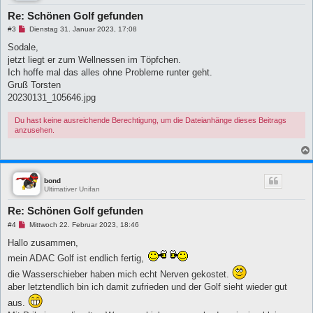
t
r
Re: Schönen Golf gefunden
a
g
U
#3
Dienstag 31. Januar 2023, 17:08
n
g
Sodale,
e
jetzt liegt er zum Wellnessen im Töpfchen.
l
e
Ich hoffe mal das alles ohne Probleme runter geht.
s
Gruß Torsten
e
n
20230131_105646.jpg
e
r
Du hast keine ausreichende Berechtigung, um die Dateianhänge dieses Beitrags
B
e
anzusehen.
i
t
r
a
g
bond
Ultimativer Unifan
Re: Schönen Golf gefunden
U
#4
Mittwoch 22. Februar 2023, 18:46
n
g
Hallo zusammen,
e
mein ADAC Golf ist endlich fertig,
l
e
die Wasserschieber haben mich echt Nerven gekostet.
s
e
aber letztendlich bin ich damit zufrieden und der Golf sieht wieder gut
n
e
aus.
r