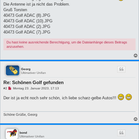
B
Die Antenne ist ja nicht das Problem.
e
i
Gruß Torsten
t
40473 Golf ADAC (8).JPG
r
a
40473 Golf ADAC (10).JPG
g
40473 Golf ADAC (2).JPG
40473 Golf ADAC (7).JPG
Du hast keine ausreichende Berechtigung, um die Dateianhänge dieses Beitrags
anzusehen.
Georg
Ultimativer Unifan
Re: Schönen Golf gefunden
U
#2
Montag 23. Januar 2023, 17:13
n
g
Der ist ja echt noch sehr schön, ich liebe scharz-gelbe Autos!!!
e
l
e
s
e
Schöne Grüße, Georg
n
e
r
B
bond
e
Ultimativer Unifan
i