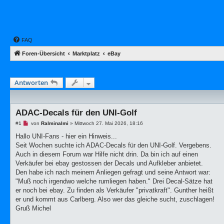
FAQ
Foren-Übersicht
Marktplatz
eBay
Antworten
ADAC-Decals für den UNI-Golf
U
#1
von
Ralminalmi
»
Mittwoch 27. Mai 2026, 18:16
n
g
Hallo UNI-Fans - hier ein Hinweis...
e
Seit Wochen suchte ich ADAC-Decals für den UNI-Golf. Vergebens.
l
e
Auch in diesem Forum war Hilfe nicht drin. Da bin ich auf einen
s
Verkäufer bei ebay gestossen der Decals und Aufkleber anbietet.
e
n
Den habe ich nach meinem Anliegen gefragt und seine Antwort war:
e
"Muß noch irgendwo welche rumliegen haben." Drei Decal-Sätze hat
r
B
er noch bei ebay. Zu finden als Verkäufer "privatkraft". Gunther heißt
e
er und kommt aus Carlberg. Also wer das gleiche sucht, zuschlagen!
i
t
Gruß Michel
r
a