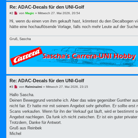
g
Re: ADAC-Decals für den UNI-Golf
U
#2
von
Magic
»
Mittwoch 27. Mai 2026, 20:54
n
g
Hi, wenn du einen von ihm gekauft hast, könntest du den Decalbogen v
e
hätte eine hochauflösende Vorlage, falls noch mehr Leute auf der Suche 
l
e
s
e
Gruß, Sascha
n
e
r
B
e
i
t
r
a
g
Re: ADAC-Decals für den UNI-Golf
U
#3
von
Ralminalmi
»
Mittwoch 27. Mai 2026, 23:15
n
g
Hallo Sascha.
e
Deinen Beweggrund verstehe ich. Aber das wäre gegenüber Gunther aus
l
e
nicht fair. Er hatte mir mit seinem Angebot sehr geholfen. Er sollte erst
s
Scans verkaufen. Wenn für ihn der Verkauf gut läuft, wird er bestimmt s
e
n
Angebot nachlegen. Da funk ich nicht zwischen. Er ist ein guter privater
e
Trotzdem, Danke für Antwort.
r
B
Gruß aus Reinbek
e
Michel
i