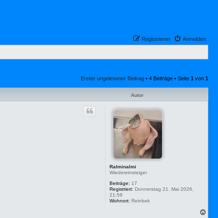
Registrieren
Anmelden
Erster ungelesener Beitrag
• 4 Beiträge • Seite
1
von
1
Autor
Ralminalmi
Wiedereinsteiger
Beiträge:
17
Registriert:
Donnerstag 21. Mai 2026,
21:58
Wohnort:
Reinbek
N