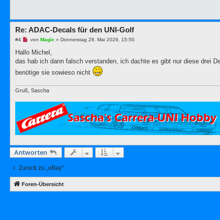
t
r
a
g
Re: ADAC-Decals für den UNI-Golf
U
#4
von
Magic
»
Donnerstag 28. Mai 2026, 15:50
n
g
Hallo Michel,
e
das hab ich dann falsch verstanden, ich dachte es gibt nur diese drei Dec
l
e
benötige sie sowieso nicht
s
e
n
Gruß, Sascha
e
r
B
e
i
t
r
a
g
Antworten
Zurück zu „eBay“
Foren-Übersicht