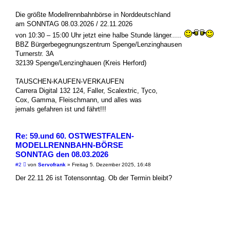
r
B
Die größte Modellrennbahnbörse in Norddeutschland
e
am SONNTAG 08.03.2026 / 22.11.2026
i
t
von 10:30 – 15:00 Uhr jetzt eine halbe Stunde länger.....
r
a
BBZ Bürgerbegegnungszentrum Spenge/Lenzinghausen
g
Turnerstr. 3A
32139 Spenge/Lenzinghauen (Kreis Herford)
TAUSCHEN-KAUFEN-VERKAUFEN
Carrera Digital 132 124, Faller, Scalextric, Tyco,
Cox, Gamma, Fleischmann, und alles was
jemals gefahren ist und fährt!!!
Re: 59.und 60. OSTWESTFALEN-
MODELLRENNBAHN-BÖRSE
SONNTAG den 08.03.2026
U
#2
von
Servofrank
»
Freitag 5. Dezember 2025, 16:48
n
g
Der 22.11 26 ist Totensonntag. Ob der Termin bleibt?
e
l
e
s
e
n
e
r