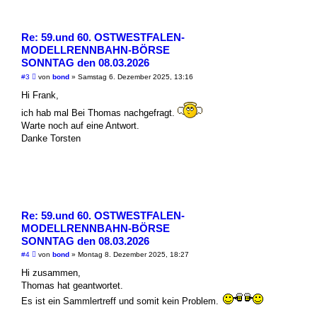
B
e
i
t
Re: 59.und 60. OSTWESTFALEN-
r
a
MODELLRENNBAHN-BÖRSE
g
SONNTAG den 08.03.2026
U
#3
von
bond
»
Samstag 6. Dezember 2025, 13:16
n
g
Hi Frank,
e
l
ich hab mal Bei Thomas nachgefragt.
e
Warte noch auf eine Antwort.
s
e
Danke Torsten
n
e
r
B
e
i
t
r
a
Re: 59.und 60. OSTWESTFALEN-
g
MODELLRENNBAHN-BÖRSE
SONNTAG den 08.03.2026
U
#4
von
bond
»
Montag 8. Dezember 2025, 18:27
n
g
Hi zusammen,
e
Thomas hat geantwortet.
l
e
Es ist ein Sammlertreff und somit kein Problem.
s
e