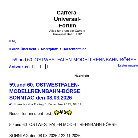
Carrera-
Universal-
Forum
Alles rund um die Carrera
Universal Bahn 1:32
FAQ
Foren-Übersicht
Marktplatz
Börsentermine
59.und 60. OSTWESTFALEN-MODELLRENNBAHN-BÖRSE S
Erster ungele
Antworten
Nachricht
59.und 60. OSTWESTFALEN-
MODELLRENNBAHN-BÖRSE
SONNTAG den 08.03.2026
U
#1
von
bond
»
Freitag 5. Dezember 2025, 08:51
n
g
Neuer Termin steht fest.
e
l
e
59.und 60. OSTWESTFALEN-MODELLRENNBAHN-BÖRSE
s
e
n
SONNTAG den 08.03.2026 / 22.11.2026
e