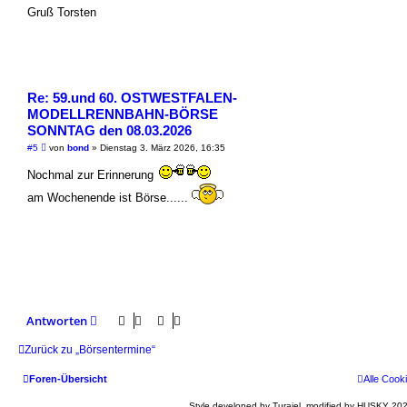
n
Gruß Torsten
e
r
B
e
i
t
r
a
Re: 59.und 60. OSTWESTFALEN-
g
MODELLRENNBAHN-BÖRSE
SONNTAG den 08.03.2026
U
#5
von
bond
»
Dienstag 3. März 2026, 16:35
n
g
Nochmal zur Erinnerung
e
l
am Wochenende ist Börse......
e
s
e
n
e
r
B
e
i
t
r
Antworten
a
g
Zurück zu „Börsentermine“
Foren-Übersicht
Alle Cook
Style developed by Turaiel, modified by HUSKY 202