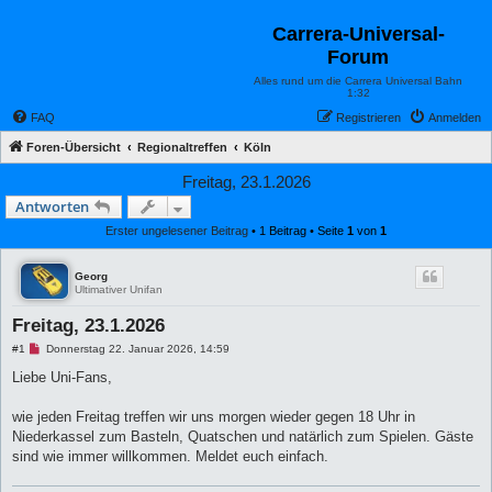
Carrera-Universal-
Forum
Alles rund um die Carrera Universal Bahn
1:32
FAQ
Registrieren
Anmelden
Foren-Übersicht
Regionaltreffen
Köln
Freitag, 23.1.2026
Antworten
Erster ungelesener Beitrag
• 1 Beitrag • Seite
1
von
1
Georg
Ultimativer Unifan
Freitag, 23.1.2026
U
#1
Donnerstag 22. Januar 2026, 14:59
n
g
Liebe Uni-Fans,
e
l
e
wie jeden Freitag treffen wir uns morgen wieder gegen 18 Uhr in
s
Niederkassel zum Basteln, Quatschen und natärlich zum Spielen. Gäste
e
n
sind wie immer willkommen. Meldet euch einfach.
e
r