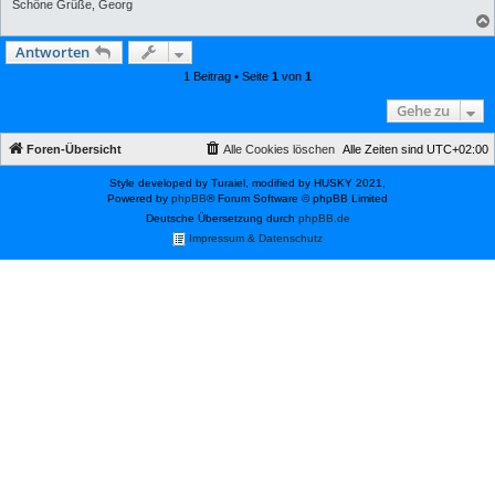
B
Schöne Grüße, Georg
e
i
t
Antworten
r
a
1 Beitrag • Seite
1
von
1
g
Gehe zu
Foren-Übersicht
Alle Cookies löschen
Alle Zeiten sind
UTC+02:00
Style developed by Turaiel, modified by HUSKY 2021,
Powered by
phpBB
® Forum Software © phpBB Limited
Deutsche Übersetzung durch
phpBB.de
Impressum & Datenschutz