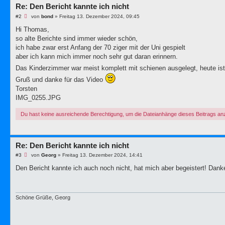
g
Re: Den Bericht kannte ich nicht
U
#2
von
bond
»
Freitag 13. Dezember 2024, 09:45
n
g
Hi Thomas,
e
so alte Berichte sind immer wieder schön,
l
e
ich habe zwar erst Anfang der 70 ziger mit der Uni gespielt
s
aber ich kann mich immer noch sehr gut daran erinnern.
e
n
Das Kinderzimmer war meist komplett mit schienen ausgelegt, heute i
e
r
Gruß und danke für das Video
B
Torsten
e
i
IMG_0255.JPG
t
r
a
Du hast keine ausreichende Berechtigung, um die Dateianhänge dieses Beitrags a
g
Re: Den Bericht kannte ich nicht
U
#3
von
Georg
»
Freitag 13. Dezember 2024, 14:41
n
g
Den Bericht kannte ich auch noch nicht, hat mich aber begeistert! Dank
e
l
e
s
e
Schöne Grüße, Georg
n
e
r
B