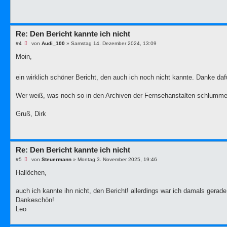
e
i
t
r
a
Re: Den Bericht kannte ich nicht
g
U
#4
von
Audi_100
»
Samstag 14. Dezember 2024, 13:09
n
g
Moin,
e
l
e
ein wirklich schöner Bericht, den auch ich noch nicht kannte. Danke daf
s
e
n
Wer weiß, was noch so in den Archiven der Fernsehanstalten schlumme
e
r
B
Gruß, Dirk
e
i
t
r
a
g
Re: Den Bericht kannte ich nicht
U
#5
von
Steuermann
»
Montag 3. November 2025, 19:46
n
g
Hallöchen,
e
l
e
auch ich kannte ihn nicht, den Bericht! allerdings war ich damals gerade 
s
Dankeschön!
e
n
Leo
e
r
B