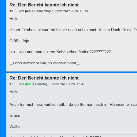
e
Re: Den Bericht kannte ich nicht
i
t
U
#6
von
jojo
»
Donnerstag 6. November 2025, 18:15
r
n
a
g
Hallo,
g
e
l
e
dieser Filmbericht war mir bisher auch unbekannt. Vielen Dank für die T
s
e
n
Grüße Jojo
e
r
B
p.s.: wo kann man solche Schätzchen finden??????????
e
i
t
__Lieber heimlich schlau, als unheimlich doof__
r
a
g
Re: Den Bericht kannte ich nicht
U
#7
von
dudi
»
Samstag 8. November 2025, 16:41
n
g
Hallo
e
l
e
Auch für mich neu, wirklich toll....da durfte man noch im Renncenter r
s
e
n
Gruss
e
r
B
Walter
e
i
t