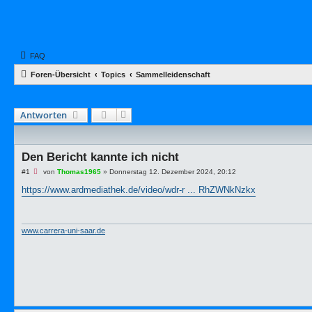
FAQ
Foren-Übersicht
Topics
Sammelleidenschaft
Antworten
Den Bericht kannte ich nicht
U
#1
von
Thomas1965
»
Donnerstag 12. Dezember 2024, 20:12
n
g
https://www.ardmediathek.de/video/wdr-r ... RhZWNkNzkx
e
l
e
s
e
www.carrera-uni-saar.de
n
e
r
B
e
i
t
r
a