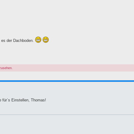
st es der Dachboden.
nzusehen.
e für´s Einstellen, Thomas!