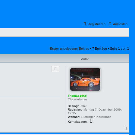
Registrieren
Anmelden
Erster ungelesener Beitrag
• 7 Beiträge • Seite
1
von
1
Autor
Thomas1965
Chassiebauer
Beiträge:
667
Registriert:
Montag 7. Dezember 2009,
12:35
Wohnort:
Püttlingen-Köllerbach
K
Kontaktdaten:
o
n
N
t
a
a