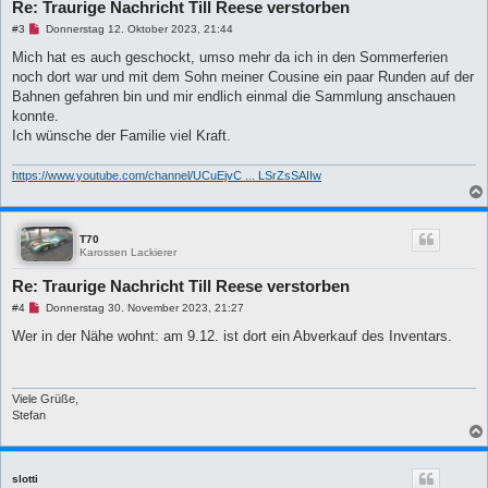
Re: Traurige Nachricht Till Reese verstorben
t
r
U
#3
Donnerstag 12. Oktober 2023, 21:44
a
n
g
g
Mich hat es auch geschockt, umso mehr da ich in den Sommerferien
e
noch dort war und mit dem Sohn meiner Cousine ein paar Runden auf der
l
e
Bahnen gefahren bin und mir endlich einmal die Sammlung anschauen
s
konnte.
e
n
Ich wünsche der Familie viel Kraft.
e
r
B
https://www.youtube.com/channel/UCuEjvC ... LSrZsSAIIw
e
i
t
r
a
T70
g
Karossen Lackierer
Re: Traurige Nachricht Till Reese verstorben
U
#4
Donnerstag 30. November 2023, 21:27
n
g
Wer in der Nähe wohnt: am 9.12. ist dort ein Abverkauf des Inventars.
e
l
e
s
e
Viele Grüße,
n
Stefan
e
r
B
e
i
slotti