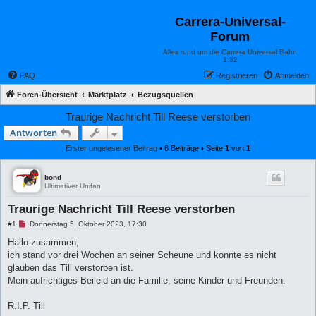
Carrera-Universal-
Forum
Alles rund um die Carrera Universal Bahn
1:32
FAQ
Registrieren
Anmelden
Foren-Übersicht
Marktplatz
Bezugsquellen
Traurige Nachricht Till Reese verstorben
Antworten
Erster ungelesener Beitrag
• 6 Beiträge • Seite
1
von
1
bond
Ultimativer Unifan
Traurige Nachricht Till Reese verstorben
U
#1
Donnerstag 5. Oktober 2023, 17:30
n
g
Hallo zusammen,
e
ich stand vor drei Wochen an seiner Scheune und konnte es nicht
l
e
glauben das Till verstorben ist.
s
Mein aufrichtiges Beileid an die Familie, seine Kinder und Freunden.
e
n
e
R.I.P. Till
r