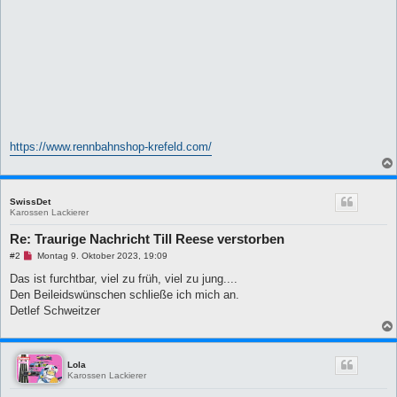
B
e
i
t
r
a
g
https://www.rennbahnshop-krefeld.com/
SwissDet
Karossen Lackierer
Re: Traurige Nachricht Till Reese verstorben
U
#2
Montag 9. Oktober 2023, 19:09
n
g
Das ist furchtbar, viel zu früh, viel zu jung....
e
Den Beileidswünschen schließe ich mich an.
l
e
Detlef Schweitzer
s
e
n
e
r
Lola
B
Karossen Lackierer
e
i