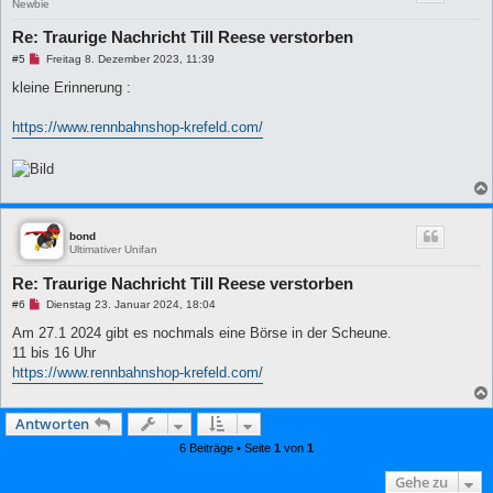
t
Newbie
r
a
Re: Traurige Nachricht Till Reese verstorben
g
U
#5
Freitag 8. Dezember 2023, 11:39
n
g
kleine Erinnerung :
e
l
e
https://www.rennbahnshop-krefeld.com/
s
e
n
e
r
B
e
i
bond
t
Ultimativer Unifan
r
a
Re: Traurige Nachricht Till Reese verstorben
g
U
#6
Dienstag 23. Januar 2024, 18:04
n
g
Am 27.1 2024 gibt es nochmals eine Börse in der Scheune.
e
11 bis 16 Uhr
l
e
https://www.rennbahnshop-krefeld.com/
s
e
n
Antworten
e
r
6 Beiträge • Seite
1
von
1
B
e
i
Gehe zu
t