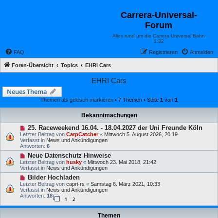
Carrera-Universal-
Forum
Alles rund um die Carrera Universal Bahn
1:32
FAQ
Registrieren
Anmelden
Foren-Übersicht
Topics
EHRI Cars
EHRI Cars
Neues Thema
Themen als gelesen markieren
• 7 Themen • Seite
1
von
1
Bekanntmachungen
25. Raceweekend 16.04. - 18.04.2027 der Uni Freunde Köln
Letzter Beitrag von
CarpCatcher
«
Mittwoch 5. August 2026, 20:19
Verfasst in
News und Ankündigungen
Antworten:
6
Neue Datenschutz Hinweise
Letzter Beitrag von
husky
«
Mittwoch 23. Mai 2018, 21:42
Verfasst in
News und Ankündigungen
Bilder Hochladen
Letzter Beitrag von
capri-rs
«
Samstag 6. März 2021, 10:33
Verfasst in
News und Ankündigungen
Antworten:
18
1
2
Themen