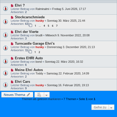
Ehri ?
Letzter Beitrag von
Ralminalmi
«
Freitag 5. Juni 2026, 17:17
Antworten:
2
Stockcarschmiede
Letzter Beitrag von
husky
«
Sonntag 30. März 2025, 21:44
Antworten:
63
1
4
5
6
7
…
Ehri der Vierte
Letzter Beitrag von
brudli
«
Mittwoch 9. November 2022, 20:08
Antworten:
3
Turncastle Garage Ehri's
Letzter Beitrag von
husky
«
Donnerstag 3. Dezember 2020, 21:13
Antworten:
11
1
2
Erstes EHRI Auto
Letzter Beitrag von
bond
«
Sonntag 22. März 2020, 16:32
Antworten:
6
Meine Ehri Autos
Letzter Beitrag von
Toddy
«
Samstag 22. Februar 2020, 14:09
Antworten:
2
Ehri Cars
Letzter Beitrag von
husky
«
Sonntag 16. Februar 2020, 19:13
Antworten:
9
Neues Thema
Themen als gelesen markieren
• 7 Themen • Seite
1
von
1
Gehe zu