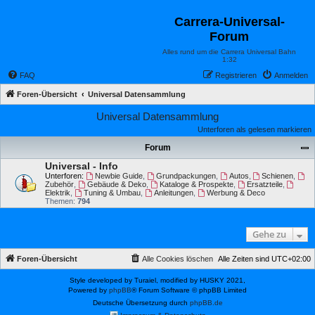
Carrera-Universal-
Forum
Alles rund um die Carrera Universal Bahn
1:32
FAQ
Registrieren
Anmelden
Foren-Übersicht
Universal Datensammlung
Universal Datensammlung
Unterforen als gelesen markieren
Forum
Universal - Info
Unterforen:
Newbie Guide
,
Grundpackungen
,
Autos
,
Schienen
,
Zubehör
,
Gebäude & Deko
,
Kataloge & Prospekte
,
Ersatzteile
,
Elektrik
,
Tuning & Umbau
,
Anleitungen
,
Werbung & Deco
Themen:
794
Gehe zu
Foren-Übersicht
Alle Cookies löschen
Alle Zeiten sind
UTC+02:00
Style developed by Turaiel, modified by HUSKY 2021,
Powered by
phpBB
® Forum Software © phpBB Limited
Deutsche Übersetzung durch
phpBB.de