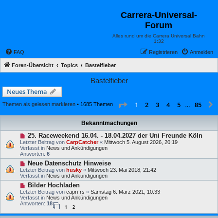
Carrera-Universal-
Forum
Alles rund um die Carrera Universal Bahn
1:32
FAQ
Registrieren
Anmelden
Foren-Übersicht
Topics
Bastelfieber
Bastelfieber
Neues Thema
Seite
1
von
85
2
3
4
5
85
1
Themen als gelesen markieren
• 1685 Themen
…
Bekanntmachungen
25. Raceweekend 16.04. - 18.04.2027 der Uni Freunde Köln
Letzter Beitrag von
CarpCatcher
«
Mittwoch 5. August 2026, 20:19
Verfasst in
News und Ankündigungen
Antworten:
6
Neue Datenschutz Hinweise
Letzter Beitrag von
husky
«
Mittwoch 23. Mai 2018, 21:42
Verfasst in
News und Ankündigungen
Bilder Hochladen
Letzter Beitrag von
capri-rs
«
Samstag 6. März 2021, 10:33
Verfasst in
News und Ankündigungen
Antworten:
18
1
2