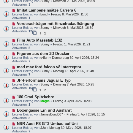
Letzter Beitrag von
Sunny
«
Mittwoch 20. Mai 2026, 08:09
Antworten:
3
Imitat Lampeneinsätze Carrera 6
Letzter Beitrag von
bond
«
Freitag 8. Mai 2026, 11:30
Antworten:
1
Vorderachträger mit Einzelradaufhängung
Letzter Beitrag von
Sunny
«
Mittwoch 6. Mai 2026, 16:39
Antworten:
12
1
2
Film Auto Massstab 1:32
Letzter Beitrag von
Sunny
«
Freitag 1. Mai 2026, 11:21
Antworten:
5
Figuren aus dem 3D-Drucker
Letzter Beitrag von
c4fun
«
Donnerstag 30. April 2026, 15:24
Antworten:
7
mad max ford falcon v8 interceptor
Letzter Beitrag von
Sunny
«
Montag 13. April 2026, 08:48
Antworten:
7
JP-Performams Jaguar E Typ
Letzter Beitrag von
Sunny
«
Dienstag 7. April 2026, 10:25
Antworten:
16
1
2
180 Grad Spitzkehre
Letzter Beitrag von
Magic
«
Freitag 3. April 2026, 16:03
Antworten:
1
Boxengasse Ein und Ausfahrt
Letzter Beitrag von
JamesBond007
«
Freitag 3. April 2026, 15:15
Antworten:
8
NSR Audi R8 GT3 Umbau auf Uni
Letzter Beitrag von
JJu
«
Montag 30. März 2026, 18:07
Antworten:
7