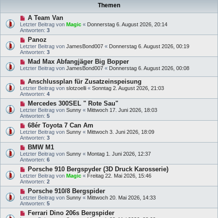
Themen
A Team Van
Letzter Beitrag von
Magic
«
Donnerstag 6. August 2026, 20:14
Antworten:
3
Panoz
Letzter Beitrag von
JamesBond007
«
Donnerstag 6. August 2026, 00:19
Antworten:
3
Mad Max Abfangjäger Big Bopper
Letzter Beitrag von
JamesBond007
«
Donnerstag 6. August 2026, 00:08
Anschlussplan für Zusatzeinspeisung
Letzter Beitrag von
slotzoelli
«
Sonntag 2. August 2026, 21:03
Antworten:
4
Mercedes 300SEL " Rote Sau"
Letzter Beitrag von
Sunny
«
Mittwoch 17. Juni 2026, 18:03
Antworten:
5
68ér Toyota 7 Can Am
Letzter Beitrag von
Sunny
«
Mittwoch 3. Juni 2026, 18:09
Antworten:
3
BMW M1
Letzter Beitrag von
Sunny
«
Montag 1. Juni 2026, 12:37
Antworten:
6
Porsche 910 Bergspyder (3D Druck Karosserie)
Letzter Beitrag von
Magic
«
Freitag 22. Mai 2026, 15:46
Antworten:
2
Porsche 910/8 Bergspider
Letzter Beitrag von
Sunny
«
Mittwoch 20. Mai 2026, 14:33
Antworten:
5
Ferrari Dino 206s Bergspider