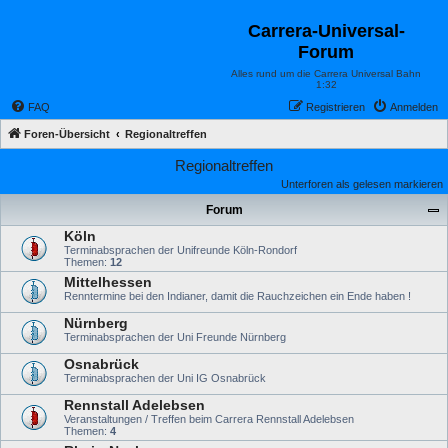
Carrera-Universal-
Forum
Alles rund um die Carrera Universal Bahn
1:32
FAQ
Registrieren
Anmelden
Foren-Übersicht
Regionaltreffen
Regionaltreffen
Unterforen als gelesen markieren
Forum
Köln
Terminabsprachen der Unifreunde Köln-Rondorf
Themen:
12
Mittelhessen
Renntermine bei den Indianer, damit die Rauchzeichen ein Ende haben !
Nürnberg
Terminabsprachen der Uni Freunde Nürnberg
Osnabrück
Terminabsprachen der Uni IG Osnabrück
Rennstall Adelebsen
Veranstaltungen / Treffen beim Carrera Rennstall Adelebsen
Themen:
4