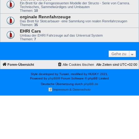
Ein Brett für die Ferngesteuerten Modelle der Structo - Serie von Carrera.
Technisches, Sammelwürdiges und Umbauten
Themen:
10
orginale Rennfahrzeuge
Das Brett für Slotcarbauer- eine Sammlung von realen Rennfahrzeugen
Themen:
35
EHRI Cars
Umbau der EHRI Fahrzeuge auf das Universal System
Themen:
7
Gehe zu
Foren-Übersicht
Alle Cookies löschen
Alle Zeiten sind
UTC+02:00
Style developed by Turaiel, modified by HUSKY 2021,
Powered by
phpBB
® Forum Software © phpBB Limited
Deutsche Übersetzung durch
phpBB.de
Impressum & Datenschutz