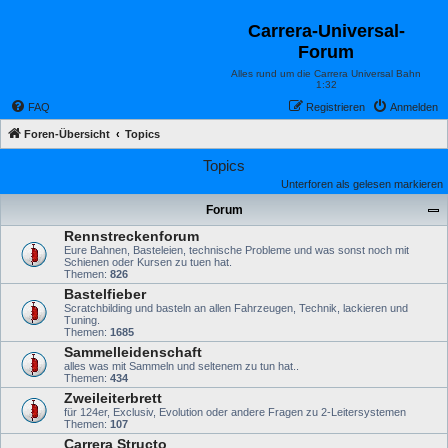
Carrera-Universal-
Forum
Alles rund um die Carrera Universal Bahn
1:32
FAQ
Registrieren
Anmelden
Foren-Übersicht
Topics
Topics
Unterforen als gelesen markieren
Forum
Rennstreckenforum
Eure Bahnen, Basteleien, technische Probleme und was sonst noch mit
Schienen oder Kursen zu tuen hat.
Themen:
826
Bastelfieber
Scratchbilding und basteln an allen Fahrzeugen, Technik, lackieren und
Tuning.
Themen:
1685
Sammelleidenschaft
alles was mit Sammeln und seltenem zu tun hat..
Themen:
434
Zweileiterbrett
für 124er, Exclusiv, Evolution oder andere Fragen zu 2-Leitersystemen
Themen:
107
Carrera Structo