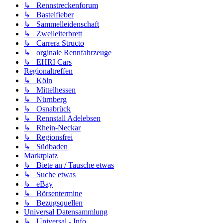
↳ Rennstreckenforum
↳ Bastelfieber
↳ Sammelleidenschaft
↳ Zweileiterbrett
↳ Carrera Structo
↳ orginale Rennfahrzeuge
↳ EHRI Cars
Regionaltreffen
↳ Köln
↳ Mittelhessen
↳ Nürnberg
↳ Osnabrück
↳ Rennstall Adelebsen
↳ Rhein-Neckar
↳ Regionsfrei
↳ Südbaden
Marktplatz
↳ Biete an / Tausche etwas
↳ Suche etwas
↳ eBay
↳ Börsentermine
↳ Bezugsquellen
Universal Datensammlung
↳ Universal - Info