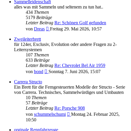
Sammelleidenschaft
alles was mit Sammeln und seltenem zu tun hat..
434
Themen
5179
Beiträge
Letzter Beitrag
Re: Schönen Golf gefunden
Neuester
von
Dreas
Freitag 29. Mai 2026, 10:57
Beitrag
Zweileiterbrett
für 124er, Exclusiv, Evolution oder andere Fragen zu 2-
Leitersystemen
107
Themen
633
Beiträge
Letzter Beitrag
Re: Chevrolet Bel Air 1959
Neuester
von
bond
Sonntag 7. Juni 2026, 15:07
Beitrag
Carrera Structo
Ein Brett für die Ferngesteuerten Modelle der Structo - Serie
von Carrera. Technisches, Sammelwürdiges und Umbauten
10
Themen
57
Beiträge
Letzter Beitrag
Re: Porsche 908
Neuester
von
schummelschumi
Montag 24. Februar 2025,
Beitrag
10:50
orginale Rennfahrzeuge