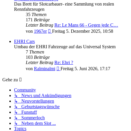
Das Brett für Slotcarbauer- eine Sammlung von realen
Rennfahrzeugen
35
Themen
171
Beiträge
Letzter Beitrag
Re: Le Mans 66 - Gegen jede C…
Neuester
von
1967er
Freitag 5. Dezember 2025, 10:58
Beitrag
EHRI Cars
Umbau der EHRI Fahrzeuge auf das Universal System
7
Themen
103
Beiträge
Letzter Beitrag
Re: Ehri ?
Neuester
von
Ralminalmi
Freitag 5. Juni 2026, 17:17
Beitrag
Gehe zu
Community
↳ News und Ankündigungen
↳ Neuvorstellungen
↳ Geburtstagswünsche
↳ Funstuff
↳ Sommerloch
↳ Neben dem Slot ...
Topics