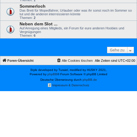
Sommerloch
Das Brett für Mopedfahrer, Urlauber oder was ihr sonst noch im Sommer so
tut und die anderen interressieren könnte
Themen:
2
Neben dem Slot ...
Auf Anregung eines Mitglieds, ein Forum für eure anderen Hoobies und
Vergnügungen
Themen:
6
Gehe zu
Foren-Übersicht
Alle Cookies löschen
Alle Zeiten sind
UTC+02:00
Style developed by Turaiel, modified by HUSKY 2021,
Powered by
phpBB
® Forum Software © phpBB Limited
Deutsche Übersetzung durch
phpBB.de
Impressum & Datenschutz