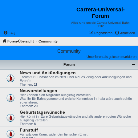
Carrera-Universal-
Forum
Alles rund um die Carrera Universal Bahn
1:32
FAQ
Registrieren
Anmelden
Foren-Übersicht
Community
Community
Unterforen als gelesen markieren
Forum
News und Ankündigungen
Forum für Fundsachen im Netz über Neues Zeug oder Ankündigungen und
Event´s.
Themen:
11
Neuvorstellungen
Hier können sich Mitglieder ausgiebig vorstellen.
Was ihr für Bahnsysteme und welche Kenntnisse ihr habt wäre auch schön
zu erfahren.
Themen:
20
Geburtstagswünsche
Hier könnt ihr Eure Geburtstagswünsche und alle anderen guten Wünsche
ausgiebig verteilen.
Themen:
8
Funstuff
Für witzigen Kram, wider den tierischen Ernst!
Themen:
1