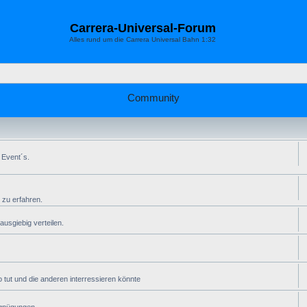
Carrera-Universal-Forum
Alles rund um die Carrera Universal Bahn 1:32
Community
 Event´s.
 zu erfahren.
usgiebig verteilen.
 tut und die anderen interressieren könnte