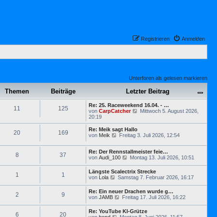
Registrieren
Anmelden
Unterforen als gelesen markieren
Themen
Beiträge
Letzter Beitrag
Re: 25. Raceweekend 16.04. - …
11
125
N
von
CarpCatcher
Mittwoch 5. August 2026,
e
20:19
u
e
Re: Meik sagt Hallo
20
169
s
N
von
Meik
Freitag 3. Juli 2026, 12:54
t
e
e
u
r
Re: Der Rennstallmeister feie…
e
8
37
N
B
von
Audi_100
Montag 13. Juli 2026, 10:51
s
e
e
t
u
i
e
Längste Scalectrix Strecke
1
1
e
t
r
N
von
Lola
Samstag 7. Februar 2026, 16:17
s
r
B
e
t
a
e
u
Re: Ein neuer Drachen wurde g…
e
g
i
2
9
e
N
von
JAMB
Freitag 17. Juli 2026, 16:22
r
t
s
e
B
r
t
u
e
a
Re: YouTube KI-Grütze
e
6
20
e
i
g
N