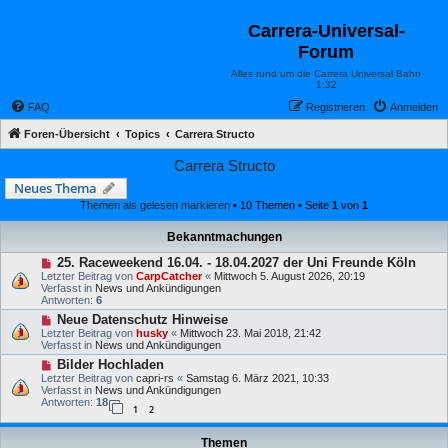
Carrera-Universal-
Forum
Alles rund um die Carrera Universal Bahn
1:32
FAQ
Registrieren
Anmelden
Foren-Übersicht
Topics
Carrera Structo
Carrera Structo
Neues Thema
Themen als gelesen markieren
• 10 Themen • Seite
1
von
1
Bekanntmachungen
25. Raceweekend 16.04. - 18.04.2027 der Uni Freunde Köln
Letzter Beitrag von
CarpCatcher
«
Mittwoch 5. August 2026, 20:19
Verfasst in
News und Ankündigungen
Antworten:
6
Neue Datenschutz Hinweise
Letzter Beitrag von
husky
«
Mittwoch 23. Mai 2018, 21:42
Verfasst in
News und Ankündigungen
Bilder Hochladen
Letzter Beitrag von
capri-rs
«
Samstag 6. März 2021, 10:33
Verfasst in
News und Ankündigungen
Antworten:
18
1
2
Themen