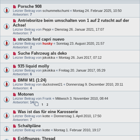
Porsche 908
Letzter Beitrag von
schummelschumi
«
Montag 24. Februar 2025, 10:50
Antworten:
7
Antriebsritze beim umschalten von 1 auf 2 rutscht auf der
Achse!
Letzter Beitrag von
Peppi
«
Dienstag 26. Januar 2021, 17:07
Antworten:
7
structo ford capri nuevo
Letzter Beitrag von
husky
«
Sonntag 23. August 2020, 21:57
Antworten:
2
Suche Fahrzeug als deko
Letzter Beitrag von
jokokika
«
Montag 26. Juni 2017, 07:12
935 liquid molly
Letzter Beitrag von
jokokika
«
Freitag 20. Januar 2017, 05:29
Antworten:
6
BMW M1 (1:24)
Letzter Beitrag von
duckstreet21
«
Donnerstag 9. Dezember 2010, 20:11
Antworten:
4
Motoren
Letzter Beitrag von
Frank
«
Mittwoch 3. November 2010, 08:44
Antworten:
14
1
2
Was ist das für eine Karosserie
Letzter Beitrag von
kotte
«
Donnerstag 1. April 2010, 17:50
Antworten:
7
Schaltpläne
Letzter Beitrag von
kotte
«
Montag 1. Februar 2010, 19:17
Eröffnungs- Thread