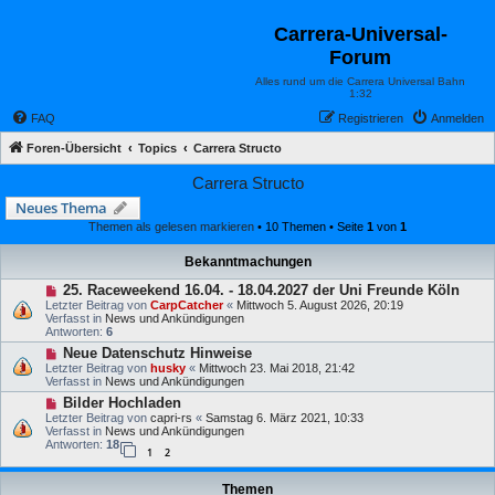
Carrera-Universal-
Forum
Alles rund um die Carrera Universal Bahn
1:32
FAQ
Registrieren
Anmelden
Foren-Übersicht
Topics
Carrera Structo
Carrera Structo
Neues Thema
Themen als gelesen markieren
• 10 Themen • Seite
1
von
1
Bekanntmachungen
25. Raceweekend 16.04. - 18.04.2027 der Uni Freunde Köln
Letzter Beitrag von
CarpCatcher
«
Mittwoch 5. August 2026, 20:19
Verfasst in
News und Ankündigungen
Antworten:
6
Neue Datenschutz Hinweise
Letzter Beitrag von
husky
«
Mittwoch 23. Mai 2018, 21:42
Verfasst in
News und Ankündigungen
Bilder Hochladen
Letzter Beitrag von
capri-rs
«
Samstag 6. März 2021, 10:33
Verfasst in
News und Ankündigungen
Antworten:
18
1
2
Themen