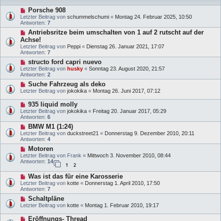
Porsche 908
Letzter Beitrag von
schummelschumi
«
Montag 24. Februar 2025, 10:50
Antworten:
7
Antriebsritze beim umschalten von 1 auf 2 rutscht auf der
Achse!
Letzter Beitrag von
Peppi
«
Dienstag 26. Januar 2021, 17:07
Antworten:
7
structo ford capri nuevo
Letzter Beitrag von
husky
«
Sonntag 23. August 2020, 21:57
Antworten:
2
Suche Fahrzeug als deko
Letzter Beitrag von
jokokika
«
Montag 26. Juni 2017, 07:12
935 liquid molly
Letzter Beitrag von
jokokika
«
Freitag 20. Januar 2017, 05:29
Antworten:
6
BMW M1 (1:24)
Letzter Beitrag von
duckstreet21
«
Donnerstag 9. Dezember 2010, 20:11
Antworten:
4
Motoren
Letzter Beitrag von
Frank
«
Mittwoch 3. November 2010, 08:44
Antworten:
14
1
2
Was ist das für eine Karosserie
Letzter Beitrag von
kotte
«
Donnerstag 1. April 2010, 17:50
Antworten:
7
Schaltpläne
Letzter Beitrag von
kotte
«
Montag 1. Februar 2010, 19:17
Eröffnungs- Thread