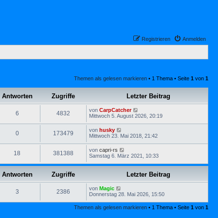
Registrieren
Anmelden
Themen als gelesen markieren
• 1 Thema • Seite
1
von
1
Antworten
Zugriffe
Letzter Beitrag
von
CarpCatcher
6
4832
Mittwoch 5. August 2026, 20:19
von
husky
0
173479
Mittwoch 23. Mai 2018, 21:42
von
capri-rs
18
381388
Samstag 6. März 2021, 10:33
Antworten
Zugriffe
Letzter Beitrag
von
Magic
3
2386
Donnerstag 28. Mai 2026, 15:50
Themen als gelesen markieren
• 1 Thema • Seite
1
von
1