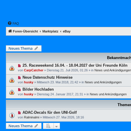
FAQ
Foren-Übersicht
Marktplatz
eBay
Neues Thema
Bekanntmac
25. Raceweekend 16.04. - 18.04.2027 der Uni Freunde Köln
von
CarpCatcher
»
Dienstag 21. Juli 2026, 01:26
» in
News und Ankündigunge
Neue Datenschutz Hinweise
von
husky
»
Mittwoch 23. Mai 2018, 21:42
» in
News und Ankündigungen
Bilder Hochladen
von
husky
»
Dienstag 24. Januar 2017, 21:31
» in
News und Ankündigungen
Theme
ADAC-Decals für den UNI-Golf
von
Ralminalmi
»
Mittwoch 27. Mai 2026, 18:16
Neues Thema