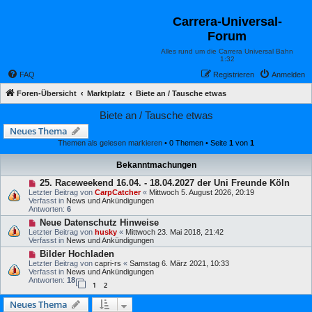
Carrera-Universal-
Forum
Alles rund um die Carrera Universal Bahn
1:32
FAQ
Registrieren
Anmelden
Foren-Übersicht
Marktplatz
Biete an / Tausche etwas
Biete an / Tausche etwas
Neues Thema
Themen als gelesen markieren
• 0 Themen • Seite
1
von
1
Bekanntmachungen
25. Raceweekend 16.04. - 18.04.2027 der Uni Freunde Köln
Letzter Beitrag von
CarpCatcher
«
Mittwoch 5. August 2026, 20:19
Verfasst in
News und Ankündigungen
Antworten:
6
Neue Datenschutz Hinweise
Letzter Beitrag von
husky
«
Mittwoch 23. Mai 2018, 21:42
Verfasst in
News und Ankündigungen
Bilder Hochladen
Letzter Beitrag von
capri-rs
«
Samstag 6. März 2021, 10:33
Verfasst in
News und Ankündigungen
Antworten:
18
1
2
Neues Thema