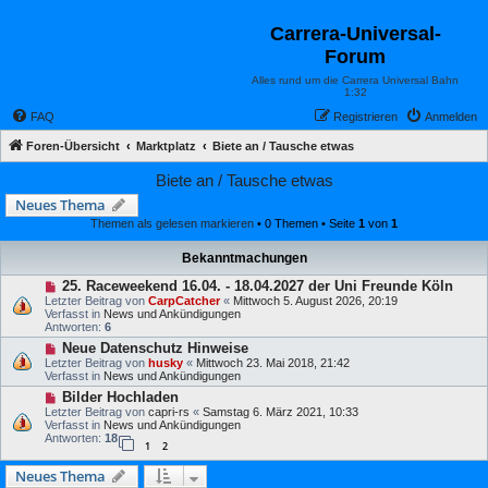
Carrera-Universal-
Forum
Alles rund um die Carrera Universal Bahn
1:32
FAQ
Registrieren
Anmelden
Foren-Übersicht
Marktplatz
Biete an / Tausche etwas
Biete an / Tausche etwas
Neues Thema
Themen als gelesen markieren
• 0 Themen • Seite
1
von
1
Bekanntmachungen
25. Raceweekend 16.04. - 18.04.2027 der Uni Freunde Köln
Letzter Beitrag von
CarpCatcher
«
Mittwoch 5. August 2026, 20:19
Verfasst in
News und Ankündigungen
Antworten:
6
Neue Datenschutz Hinweise
Letzter Beitrag von
husky
«
Mittwoch 23. Mai 2018, 21:42
Verfasst in
News und Ankündigungen
Bilder Hochladen
Letzter Beitrag von
capri-rs
«
Samstag 6. März 2021, 10:33
Verfasst in
News und Ankündigungen
Antworten:
18
1
2
Neues Thema