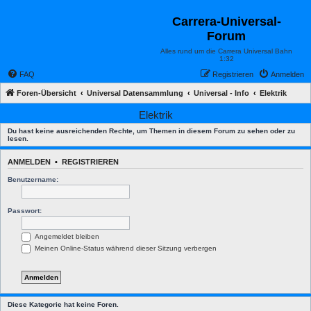
Carrera-Universal-
Forum
Alles rund um die Carrera Universal Bahn
1:32
FAQ
Registrieren
Anmelden
Foren-Übersicht
Universal Datensammlung
Universal - Info
Elektrik
Elektrik
Du hast keine ausreichenden Rechte, um Themen in diesem Forum zu sehen oder zu
lesen.
ANMELDEN
•
REGISTRIEREN
Benutzername:
Passwort:
Angemeldet bleiben
Meinen Online-Status während dieser Sitzung verbergen
Diese Kategorie hat keine Foren.