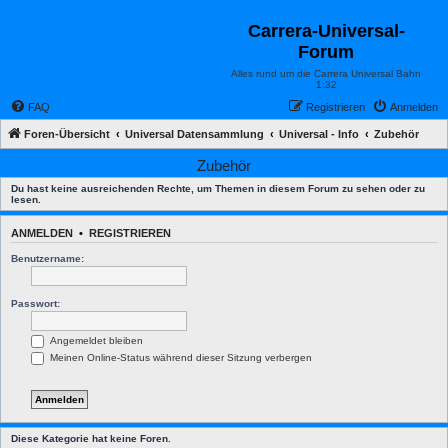
Carrera-Universal-
Forum
Alles rund um die Carrera Universal Bahn
1:32
FAQ
Registrieren
Anmelden
Foren-Übersicht
Universal Datensammlung
Universal - Info
Zubehör
Zubehör
Du hast keine ausreichenden Rechte, um Themen in diesem Forum zu sehen oder zu
lesen.
ANMELDEN
•
REGISTRIEREN
Benutzername:
Passwort:
Angemeldet bleiben
Meinen Online-Status während dieser Sitzung verbergen
Diese Kategorie hat keine Foren.