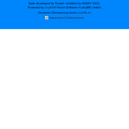
Style developed by Turaiel, modified by HUSKY 2021,
Powered by
phpBB
® Forum Software © phpBB Limited
Deutsche Übersetzung durch
phpBB.de
Impressum & Datenschutz