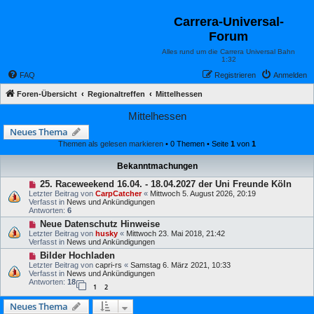
Carrera-Universal-
Forum
Alles rund um die Carrera Universal Bahn
1:32
FAQ
Registrieren
Anmelden
Foren-Übersicht
Regionaltreffen
Mittelhessen
Mittelhessen
Neues Thema
Themen als gelesen markieren
• 0 Themen • Seite
1
von
1
Bekanntmachungen
25. Raceweekend 16.04. - 18.04.2027 der Uni Freunde Köln
Letzter Beitrag von
CarpCatcher
«
Mittwoch 5. August 2026, 20:19
Verfasst in
News und Ankündigungen
Antworten:
6
Neue Datenschutz Hinweise
Letzter Beitrag von
husky
«
Mittwoch 23. Mai 2018, 21:42
Verfasst in
News und Ankündigungen
Bilder Hochladen
Letzter Beitrag von
capri-rs
«
Samstag 6. März 2021, 10:33
Verfasst in
News und Ankündigungen
Antworten:
18
1
2
Neues Thema