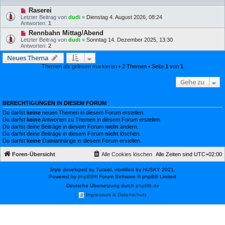
Raserei
Letzter Beitrag von
dudi
«
Dienstag 4. August 2026, 08:24
Antworten:
1
Rennbahn Mittag/Abend
Letzter Beitrag von
dudi
«
Sonntag 14. Dezember 2025, 13:30
Antworten:
2
Neues Thema
Themen als gelesen markieren
• 2 Themen • Seite
1
von
1
Gehe zu
BERECHTIGUNGEN IN DIESEM FORUM
Du darfst
keine
neuen Themen in diesem Forum erstellen.
Du darfst
keine
Antworten zu Themen in diesem Forum erstellen.
Du darfst deine Beiträge in diesem Forum
nicht
ändern.
Du darfst deine Beiträge in diesem Forum
nicht
löschen.
Du darfst
keine
Dateianhänge in diesem Forum erstellen.
Foren-Übersicht
Alle Cookies löschen
Alle Zeiten sind
UTC+02:00
Style developed by Turaiel, modified by HUSKY 2021,
Powered by
phpBB
® Forum Software © phpBB Limited
Deutsche Übersetzung durch
phpBB.de
Impressum & Datenschutz