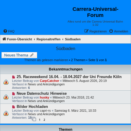
Carrera-Universal-
Forum
Alles rund um die Carrera Universal Bahn
1:32
FAQ
Registrieren
Anmelden
Foren-Übersicht
Regionaltreffen
Südbaden
Südbaden
Neues Thema
Themen als gelesen markieren
• 2 Themen • Seite
1
von
1
Bekanntmachungen
25. Raceweekend 16.04. - 18.04.2027 der Uni Freunde Köln
Letzter Beitrag von
CarpCatcher
«
Mittwoch 5. August 2026, 20:19
Verfasst in
News und Ankündigungen
Antworten:
6
Neue Datenschutz Hinweise
Letzter Beitrag von
husky
«
Mittwoch 23. Mai 2018, 21:42
Verfasst in
News und Ankündigungen
Bilder Hochladen
Letzter Beitrag von
capri-rs
«
Samstag 6. März 2021, 10:33
Verfasst in
News und Ankündigungen
Antworten:
18
1
2
Themen