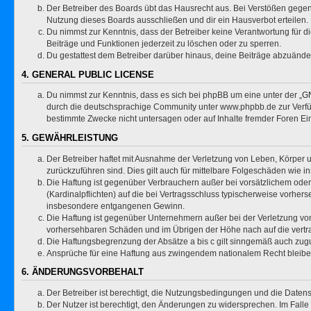
Der Betreiber des Boards übt das Hausrecht aus. Bei Verstößen gege
Nutzung dieses Boards ausschließen und dir ein Hausverbot erteilen.
Du nimmst zur Kenntnis, dass der Betreiber keine Verantwortung für die
Beiträge und Funktionen jederzeit zu löschen oder zu sperren.
Du gestattest dem Betreiber darüber hinaus, deine Beiträge abzuände
4. GENERAL PUBLIC LICENSE
Du nimmst zur Kenntnis, dass es sich bei phpBB um eine unter der „
GN
durch die deutschsprachige Community unter www.phpbb.de zur Verfügu
bestimmte Zwecke nicht untersagen oder auf Inhalte fremder Foren Ei
5. GEWÄHRLEISTUNG
Der Betreiber haftet mit Ausnahme der Verletzung von Leben, Körper un
zurückzuführen sind. Dies gilt auch für mittelbare Folgeschäden wi
Die Haftung ist gegenüber Verbrauchern außer bei vorsätzlichem oder
(Kardinalpflichten) auf die bei Vertragsschluss typischerweise vorhe
insbesondere entgangenen Gewinn.
Die Haftung ist gegenüber Unternehmern außer bei der Verletzung von
vorhersehbaren Schäden und im Übrigen der Höhe nach auf die vertra
Die Haftungsbegrenzung der Absätze a bis c gilt sinngemäß auch zugun
Ansprüche für eine Haftung aus zwingendem nationalem Recht bleibe
6. ÄNDERUNGSVORBEHALT
Der Betreiber ist berechtigt, die Nutzungsbedingungen und die Datens
Der Nutzer ist berechtigt, den Änderungen zu widersprechen. Im Falle