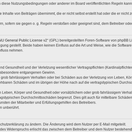
n diese Nutzungsbedingungen oder anderer im Board veröffentlichten Regeln kann
 Inhalte von Beiträgen übernimmt, die er nicht selbst erstellt hat oder die er nich
rn, sofern sie gegen o. g. Regeln verstoßen oder geeignet sind, dem Betreiber od
U General Public License v2
“ (GPL) bereitgestellten Foren-Software von phpBB 
ng gestellt. Beide haben keinen Einfluss auf die Art und Weise, wie die Softwar
nfluss nehmen.
d Gesundheit und der Verletzung wesentlicher Vertragspflichten (Kardinalpflichten)
e insbesondere entgangenen Gewinn.
 grob fahrlässigem Verhalten oder bei Schäden aus der Verletzung von Leben, Kör
rsehbaren Schäden und im übrigen der Höhe nach auf die vertragstypischen Durchsc
 Leben, Körper und Gesundheit oder vorsätzlichem oder grob fahrlässigem Verhalte
gstypischen Durchschnittsschäden begrenzt. Dies gilt auch für mittelbare Schäd
sten der Mitarbeiter und Erfüllungsgehilfen des Betreibers.
n unberührt.
chutzerklärung zu ändern. Die Änderung wird dem Nutzer per E-Mail mitgeteilt.
 des Widerspruchs erlischt das zwischen dem Betreiber und dem Nutzer bestehende 