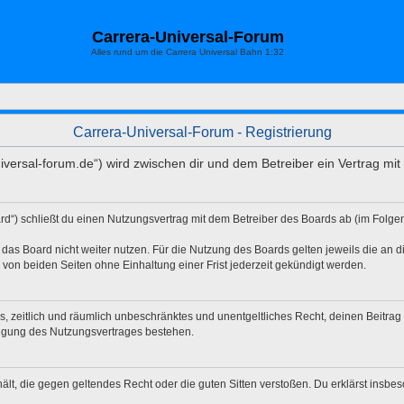
Carrera-Universal-Forum
Alles rund um die Carrera Universal Bahn 1:32
Carrera-Universal-Forum - Registrierung
universal-forum.de“) wird zwischen dir und dem Betreiber ein Vertrag m
rd“) schließt du einen Nutzungsvertrag mit dem Betreiber des Boards ab (im Folg
das Board nicht weiter nutzen. Für die Nutzung des Boards gelten jeweils die an di
von beiden Seiten ohne Einhaltung einer Frist jederzeit gekündigt werden.
hes, zeitlich und räumlich unbeschränktes und unentgeltliches Recht, deinen Beitr
digung des Nutzungsvertrages bestehen.
nthält, die gegen geltendes Recht oder die guten Sitten verstoßen. Du erklärst insb