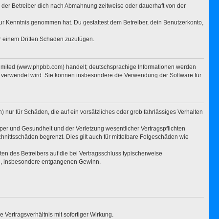
 der Betreiber dich nach Abmahnung zeitweise oder dauerhaft von der
t zur Kenntnis genommen hat. Du gestattest dem Betreiber, dein Benutzerkonto,
er einem Dritten Schaden zuzufügen.
Limited (www.phpbb.com) handelt; deutschsprachige Informationen werden
e verwendet wird. Sie können insbesondere die Verwendung der Software für
 nur für Schäden, die auf ein vorsätzliches oder grob fahrlässiges Verhalten
per und Gesundheit und der Verletzung wesentlicher Vertragspflichten
hnittsschäden begrenzt. Dies gilt auch für mittelbare Folgeschäden wie
n des Betreibers auf die bei Vertragsschluss typischerweise
en, insbesondere entgangenen Gewinn.
Vertragsverhältnis mit sofortiger Wirkung.