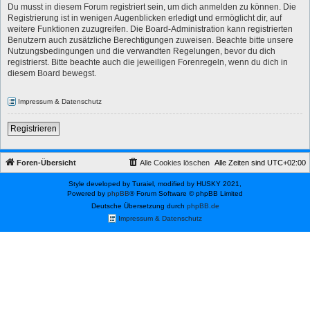
Du musst in diesem Forum registriert sein, um dich anmelden zu können. Die
Registrierung ist in wenigen Augenblicken erledigt und ermöglicht dir, auf
weitere Funktionen zuzugreifen. Die Board-Administration kann registrierten
Benutzern auch zusätzliche Berechtigungen zuweisen. Beachte bitte unsere
Nutzungsbedingungen und die verwandten Regelungen, bevor du dich
registrierst. Bitte beachte auch die jeweiligen Forenregeln, wenn du dich in
diesem Board bewegst.
Impressum & Datenschutz
Registrieren
Foren-Übersicht
Alle Cookies löschen
Alle Zeiten sind
UTC+02:00
Style developed by Turaiel, modified by HUSKY 2021,
Powered by
phpBB
® Forum Software © phpBB Limited
Deutsche Übersetzung durch
phpBB.de
Impressum & Datenschutz