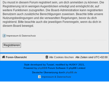
Du musst in diesem Forum registriert sein, um dich anmelden zu können. Die
Registrierung ist in wenigen Augenblicken erledigt und ermöglicht dir, auf
weitere Funktionen zuzugreifen. Die Board-Administration kann registrierten
Benutzern auch zusätzliche Berechtigungen zuweisen. Beachte bitte unsere
Nutzungsbedingungen und die verwandten Regelungen, bevor du dich
registrierst. Bitte beachte auch die jeweiligen Forenregeln, wenn du dich in
diesem Board bewegst.
Impressum & Datenschutz
Registrieren
Foren-Übersicht
Alle Cookies löschen
Alle Zeiten sind
UTC+02:00
Style developed by Turaiel, modified by HUSKY 2021,
Powered by
phpBB
® Forum Software © phpBB Limited
Deutsche Übersetzung durch
phpBB.de
Impressum & Datenschutz