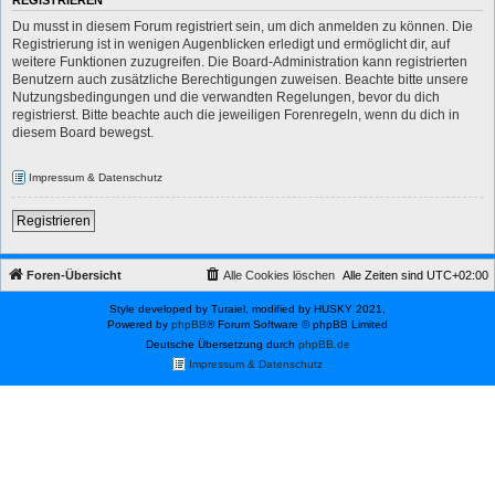
REGISTRIEREN
Du musst in diesem Forum registriert sein, um dich anmelden zu können. Die
Registrierung ist in wenigen Augenblicken erledigt und ermöglicht dir, auf
weitere Funktionen zuzugreifen. Die Board-Administration kann registrierten
Benutzern auch zusätzliche Berechtigungen zuweisen. Beachte bitte unsere
Nutzungsbedingungen und die verwandten Regelungen, bevor du dich
registrierst. Bitte beachte auch die jeweiligen Forenregeln, wenn du dich in
diesem Board bewegst.
Impressum & Datenschutz
Registrieren
Foren-Übersicht
Alle Cookies löschen
Alle Zeiten sind
UTC+02:00
Style developed by Turaiel, modified by HUSKY 2021,
Powered by
phpBB
® Forum Software © phpBB Limited
Deutsche Übersetzung durch
phpBB.de
Impressum & Datenschutz