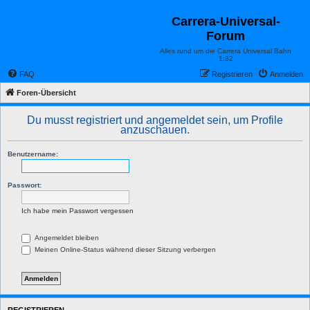
Carrera-Universal-
Forum
Alles rund um die Carrera Universal Bahn
1:32
FAQ
Registrieren
Anmelden
Foren-Übersicht
Du musst registriert und angemeldet sein, um Profile
anzuschauen.
Benutzername:
Passwort:
Ich habe mein Passwort vergessen
Angemeldet bleiben
Meinen Online-Status während dieser Sitzung verbergen