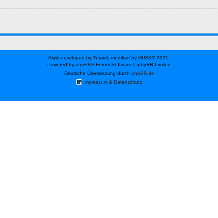
Style developed by Turaiel, modified by HUSKY 2021,
Powered by
phpBB
® Forum Software © phpBB Limited
Deutsche Übersetzung durch
phpBB.de
Impressum & Datenschutz