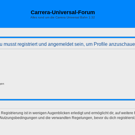
Carrera-Universal-Forum
Alles rund um die Carrera Universal Bahn 1:32
u musst registriert und angemeldet sein, um Profile anzuschaue
gen
egistrierung ist in wenigen Augenblicken erledigt und ermöglicht dir, auf weitere 
Nutzungsbedingungen und die verwandten Regelungen, bevor du dich registrierst. 