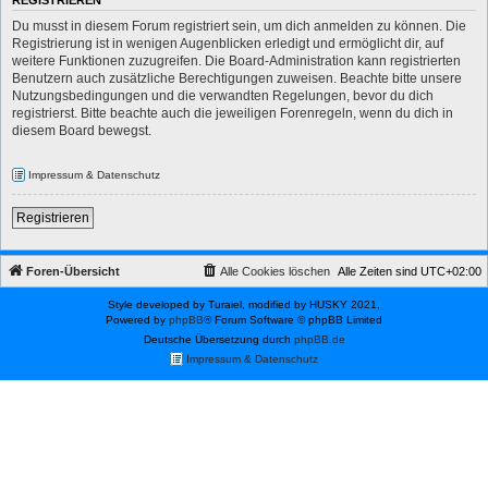
REGISTRIEREN
Du musst in diesem Forum registriert sein, um dich anmelden zu können. Die
Registrierung ist in wenigen Augenblicken erledigt und ermöglicht dir, auf
weitere Funktionen zuzugreifen. Die Board-Administration kann registrierten
Benutzern auch zusätzliche Berechtigungen zuweisen. Beachte bitte unsere
Nutzungsbedingungen und die verwandten Regelungen, bevor du dich
registrierst. Bitte beachte auch die jeweiligen Forenregeln, wenn du dich in
diesem Board bewegst.
Impressum & Datenschutz
Registrieren
Foren-Übersicht
Alle Cookies löschen
Alle Zeiten sind
UTC+02:00
Style developed by Turaiel, modified by HUSKY 2021,
Powered by
phpBB
® Forum Software © phpBB Limited
Deutsche Übersetzung durch
phpBB.de
Impressum & Datenschutz