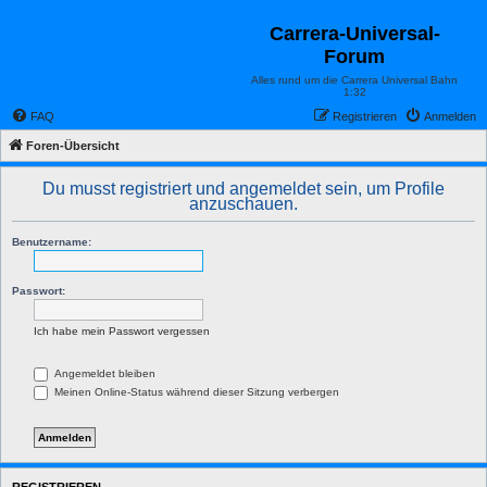
Carrera-Universal-
Forum
Alles rund um die Carrera Universal Bahn
1:32
FAQ
Registrieren
Anmelden
Foren-Übersicht
Du musst registriert und angemeldet sein, um Profile
anzuschauen.
Benutzername:
Passwort:
Ich habe mein Passwort vergessen
Angemeldet bleiben
Meinen Online-Status während dieser Sitzung verbergen