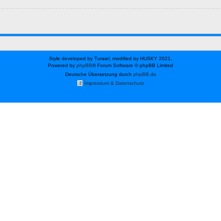
Style developed by Turaiel, modified by HUSKY 2021,
Powered by
phpBB
® Forum Software © phpBB Limited
Deutsche Übersetzung durch
phpBB.de
Impressum & Datenschutz