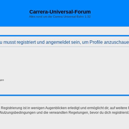
Carrera-Universal-Forum
Alles rund um die Carrera Universal Bahn 1:32
u musst registriert und angemeldet sein, um Profile anzuschaue
gen
egistrierung ist in wenigen Augenblicken erledigt und ermöglicht dir, auf weitere 
Nutzungsbedingungen und die verwandten Regelungen, bevor du dich registrierst. 