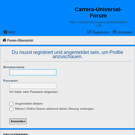
Carrera-Universal-
Forum
Alles rund um die Carrera Universal Bahn
1:32
FAQ
Registrieren
Anmelden
Foren-Übersicht
Du musst registriert und angemeldet sein, um Profile
anzuschauen.
Benutzername:
Passwort:
Ich habe mein Passwort vergessen
Angemeldet bleiben
Meinen Online-Status während dieser Sitzung verbergen