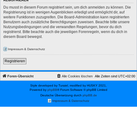
REGISTRIEREN
Du musst in diesem Forum registriert sein, um dich anmelden zu können. Die
Registrierung ist in wenigen Augenblicken erledigt und ermöglicht dir, auf
weitere Funktionen zuzugreifen. Die Board-Administration kann registrierten
Benutzern auch zusätzliche Berechtigungen zuweisen. Beachte bitte unsere
Nutzungsbedingungen und die verwandten Regelungen, bevor du dich
registrierst. Bitte beachte auch die jeweiligen Forenregeln, wenn du dich in
diesem Board bewegst.
Impressum & Datenschutz
Registrieren
Foren-Übersicht
Alle Cookies löschen
Alle Zeiten sind
UTC+02:00
Style developed by Turaiel, modified by HUSKY 2021,
Powered by
phpBB
® Forum Software © phpBB Limited
Deutsche Übersetzung durch
phpBB.de
Impressum & Datenschutz