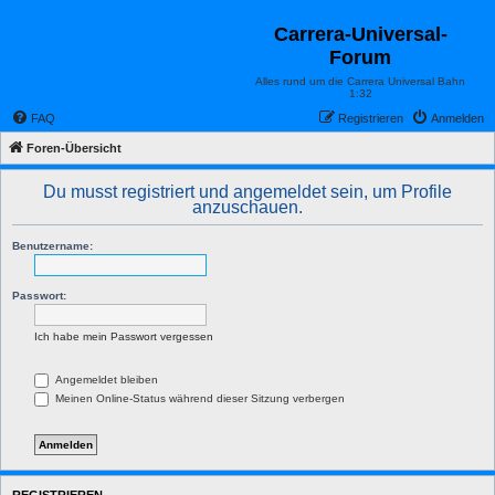
Carrera-Universal-
Forum
Alles rund um die Carrera Universal Bahn
1:32
FAQ
Registrieren
Anmelden
Foren-Übersicht
Du musst registriert und angemeldet sein, um Profile
anzuschauen.
Benutzername:
Passwort:
Ich habe mein Passwort vergessen
Angemeldet bleiben
Meinen Online-Status während dieser Sitzung verbergen