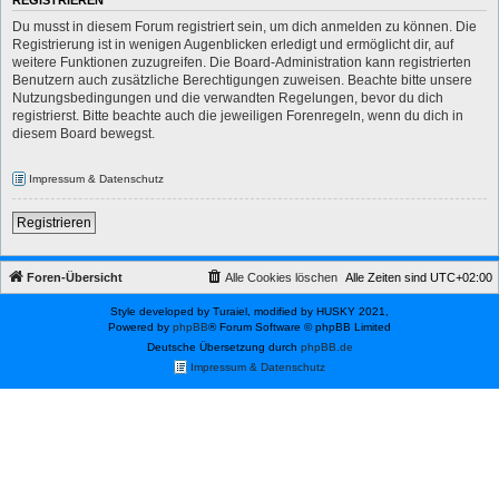
REGISTRIEREN
Du musst in diesem Forum registriert sein, um dich anmelden zu können. Die
Registrierung ist in wenigen Augenblicken erledigt und ermöglicht dir, auf
weitere Funktionen zuzugreifen. Die Board-Administration kann registrierten
Benutzern auch zusätzliche Berechtigungen zuweisen. Beachte bitte unsere
Nutzungsbedingungen und die verwandten Regelungen, bevor du dich
registrierst. Bitte beachte auch die jeweiligen Forenregeln, wenn du dich in
diesem Board bewegst.
Impressum & Datenschutz
Registrieren
Foren-Übersicht
Alle Cookies löschen
Alle Zeiten sind
UTC+02:00
Style developed by Turaiel, modified by HUSKY 2021,
Powered by
phpBB
® Forum Software © phpBB Limited
Deutsche Übersetzung durch
phpBB.de
Impressum & Datenschutz