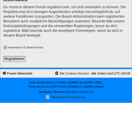
REGISTRIEREN
Du musst in diesem Forum registriert sein, um dich anmelden zu können. Die
Registrierung ist in wenigen Augenblicken erledigt und ermöglicht dir, auf
weitere Funktionen zuzugreifen. Die Board-Administration kann registrierten
Benutzern auch zusätzliche Berechtigungen zuweisen. Beachte bitte unsere
Nutzungsbedingungen und die verwandten Regelungen, bevor du dich
registrierst. Bitte beachte auch die jeweiligen Forenregeln, wenn du dich in
diesem Board bewegst.
Impressum & Datenschutz
Registrieren
Foren-Übersicht
Alle Cookies löschen
Alle Zeiten sind
UTC+02:00
Style developed by Turaiel, modified by HUSKY 2021,
Powered by
phpBB
® Forum Software © phpBB Limited
Deutsche Übersetzung durch
phpBB.de
Impressum & Datenschutz