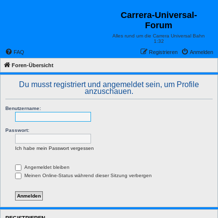
Carrera-Universal-
Forum
Alles rund um die Carrera Universal Bahn
1:32
FAQ
Registrieren
Anmelden
Foren-Übersicht
Du musst registriert und angemeldet sein, um Profile
anzuschauen.
Benutzername:
Passwort:
Ich habe mein Passwort vergessen
Angemeldet bleiben
Meinen Online-Status während dieser Sitzung verbergen