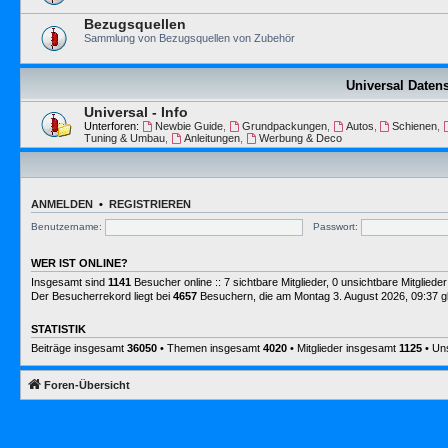
Bezugsquellen
Sammlung von Bezugsquellen von Zubehör
Universal Date
Universal - Info
Unterforen:
Newbie Guide
,
Grundpackungen
,
Autos
,
Schienen
,
Tuning & Umbau
,
Anleitungen
,
Werbung & Deco
ANMELDEN
•
REGISTRIEREN
Benutzername:
Passwort:
WER IST ONLINE?
Insgesamt sind
1141
Besucher online :: 7 sichtbare Mitglieder, 0 unsichtbare Mitglie
Der Besucherrekord liegt bei
4657
Besuchern, die am Montag 3. August 2026, 09:37 gle
STATISTIK
Beiträge insgesamt
36050
• Themen insgesamt
4020
• Mitglieder insgesamt
1125
• Uns
Foren-Übersicht