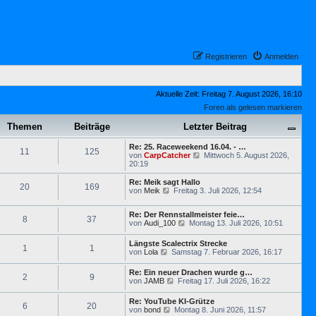
Registrieren
Anmelden
Aktuelle Zeit: Freitag 7. August 2026, 16:10
Foren als gelesen markieren
Themen
Beiträge
Letzter Beitrag
Re: 25. Raceweekend 16.04. - …
11
125
N
von
CarpCatcher
Mittwoch 5. August 2026,
e
20:19
u
e
Re: Meik sagt Hallo
20
169
s
N
von
Meik
Freitag 3. Juli 2026, 12:54
t
e
e
u
r
Re: Der Rennstallmeister feie…
e
8
37
N
B
von
Audi_100
Montag 13. Juli 2026, 10:51
s
e
e
t
u
i
e
Längste Scalectrix Strecke
1
1
e
t
r
N
von
Lola
Samstag 7. Februar 2026, 16:17
s
r
B
e
t
a
e
u
Re: Ein neuer Drachen wurde g…
e
g
i
2
9
e
N
von
JAMB
Freitag 17. Juli 2026, 16:22
r
t
s
e
B
r
t
u
e
a
Re: YouTube KI-Grütze
e
6
20
e
i
g
N
von
bond
Montag 8. Juni 2026, 11:57
r
s
t