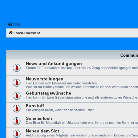
FAQ
Foren-Übersicht
Communi
News und Ankündigungen
Forum für Fundsachen im Netz über Neues Zeug oder Ankündigungen und
Neuvorstellungen
Hier können sich Mitglieder ausgiebig vorstellen.
Was ihr für Bahnsysteme und welche Kenntnisse ihr habt wäre auch schön
Geburtstagswünsche
Hier könnt ihr Eure Geburtstagswünsche und alle anderen guten Wünsche a
Funstuff
Für witzigen Kram, wider den tierischen Ernst!
Sommerloch
Das Brett für Mopedfahrer, Urlauber oder was ihr sonst noch im Sommer so
Neben dem Slot ...
Auf Anregung eines Mitglieds, ein Forum für eure anderen Hoobies und Ve