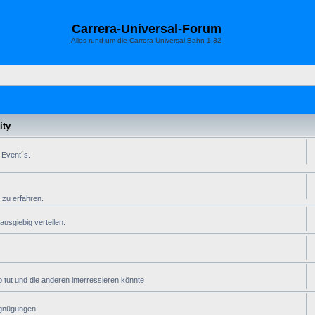
Carrera-Universal-Forum
Alles rund um die Carrera Universal Bahn 1:32
ty
 Event´s.
 zu erfahren.
usgiebig verteilen.
 tut und die anderen interressieren könnte
rgnügungen