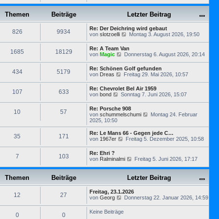
e
B
t
r
u
e
e
a
e
Themen
Beiträge
i
Letzter Beitrag
r
g
s
t
B
t
r
e
Re: Der Deichring wird gebaut
e
826
9934
a
i
N
von
slotzoelli
Montag 3. August 2026, 19:50
r
g
t
e
B
r
u
e
Re: A Team Van
1685
18129
a
e
i
N
von
Magic
Donnerstag 6. August 2026, 20:14
g
s
t
e
t
r
u
Re: Schönen Golf gefunden
e
434
5179
a
e
N
von
Dreas
Freitag 29. Mai 2026, 10:57
r
g
s
e
B
t
u
e
Re: Chevrolet Bel Air 1959
e
107
633
e
i
N
von
bond
Sonntag 7. Juni 2026, 15:07
r
s
t
e
B
t
r
u
e
Re: Porsche 908
e
a
10
57
e
i
N
von
schummelschumi
Montag 24. Februar
r
g
s
t
e
2025, 10:50
B
t
r
u
e
e
a
e
i
Re: Le Mans 66 - Gegen jede C…
r
35
171
g
s
t
N
von
1967er
Freitag 5. Dezember 2025, 10:58
B
t
r
e
e
e
a
u
i
Re: Ehri ?
r
7
103
g
e
t
N
von
Ralminalmi
Freitag 5. Juni 2026, 17:17
B
s
r
e
e
t
a
u
i
e
g
e
Themen
Beiträge
Letzter Beitrag
t
r
s
r
B
t
a
e
Freitag, 23.1.2026
e
12
27
g
N
i
von
Georg
Donnerstag 22. Januar 2026, 14:59
r
e
t
B
u
r
e
Keine Beiträge
0
0
e
a
i