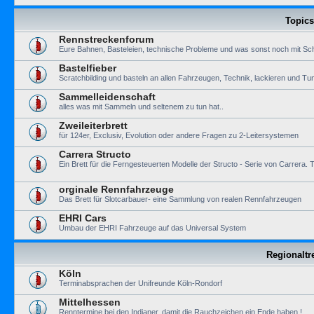
Topics
Rennstreckenforum
Eure Bahnen, Basteleien, technische Probleme und was sonst noch mit Sch
Bastelfieber
Scratchbilding und basteln an allen Fahrzeugen, Technik, lackieren und Tun
Sammelleidenschaft
alles was mit Sammeln und seltenem zu tun hat..
Zweileiterbrett
für 124er, Exclusiv, Evolution oder andere Fragen zu 2-Leitersystemen
Carrera Structo
Ein Brett für die Ferngesteuerten Modelle der Structo - Serie von Carre
orginale Rennfahrzeuge
Das Brett für Slotcarbauer- eine Sammlung von realen Rennfahrzeugen
EHRI Cars
Umbau der EHRI Fahrzeuge auf das Universal System
Regionaltr
Köln
Terminabsprachen der Unifreunde Köln-Rondorf
Mittelhessen
Renntermine bei den Indianer, damit die Rauchzeichen ein Ende haben !