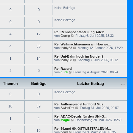
s
g
t
t
r
Keine Beiträge
e
0
0
a
r
g
B
e
Keine Beiträge
0
0
i
t
r
Re: Rennspochtabteilung Adele
a
4
12
N
von
Georg
Freitag 6. Juni 2025, 13:32
g
e
u
Re: Weihnachtsrennen am Howwe…
4
35
e
N
von
teddy58
Montag 12. Januar 2026, 17:29
s
e
t
u
Re: Uni-Bahn hoch im Norden?
e
1
14
e
N
von
teddy58
Sonntag 7. Juni 2026, 09:12
r
s
e
B
t
u
e
Re: Raserei
e
2
5
e
i
N
von
dudi
Dienstag 4. August 2026, 08:24
r
s
t
e
B
t
r
u
e
e
a
e
Themen
Beiträge
i
Letzter Beitrag
r
g
s
t
B
t
r
e
Keine Beiträge
e
0
0
a
i
r
g
t
B
r
e
Re: Außenspiegel für Ford Mus…
10
39
a
i
N
von
SwissDet
Freitag 31. Juli 2026, 20:57
g
t
e
r
u
Re: ADAC-Decals für den UNI-G…
1
4
a
e
N
von
Magic
Donnerstag 28. Mai 2026, 15:50
g
s
e
t
u
Re: 59.und 60. OSTWESTFALEN-M…
e
5
16
e
N
von
bond
Dienstag 3. März 2026, 16:35
r