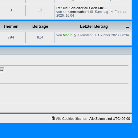
s
e
B
t
u
e
Re: Uni Schleifer aus den 60e…
e
3
12
e
i
N
von
schummelschumi
Samstag 14. Februar
r
s
t
e
2026, 16:04
B
t
r
u
e
e
a
e
i
r
g
Themen
Beiträge
Letzter Beitrag
s
t
B
t
r
e
e
a
N
von
Magic
Dienstag 31. Oktober 2023, 08:34
i
794
814
r
g
e
t
B
u
r
e
e
a
i
s
g
t
t
r
e
a
r
g
B
e
i
t
r
a
g
Alle Cookies löschen
Alle Zeiten sind
UTC+02:00