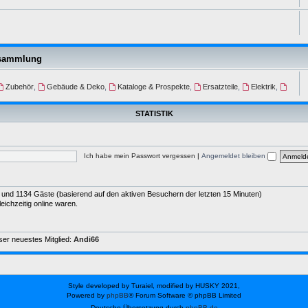
nsammlung
Zubehör
,
Gebäude & Deko
,
Kataloge & Prospekte
,
Ersatzteile
,
Elektrik
,
STATISTIK
Ich habe mein Passwort vergessen
|
Angemeldet bleiben
der und 1134 Gäste (basierend auf den aktiven Besuchern der letzten 15 Minuten)
ichzeitig online waren.
er neuestes Mitglied:
Andi66
Style developed by Turaiel, modified by HUSKY 2021,
Powered by
phpBB
® Forum Software © phpBB Limited
Deutsche Übersetzung durch
phpBB.de