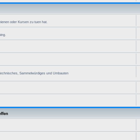
ienen oder Kursen zu tuen hat.
ing.
ra. Technisches, Sammelwürdiges und Umbauten
effen