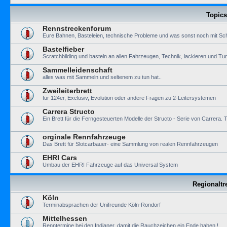
Topics
Rennstreckenforum
Eure Bahnen, Basteleien, technische Probleme und was sonst noch mit Sch
Bastelfieber
Scratchbilding und basteln an allen Fahrzeugen, Technik, lackieren und Tun
Sammelleidenschaft
alles was mit Sammeln und seltenem zu tun hat..
Zweileiterbrett
für 124er, Exclusiv, Evolution oder andere Fragen zu 2-Leitersystemen
Carrera Structo
Ein Brett für die Ferngesteuerten Modelle der Structo - Serie von Carre
orginale Rennfahrzeuge
Das Brett für Slotcarbauer- eine Sammlung von realen Rennfahrzeugen
EHRI Cars
Umbau der EHRI Fahrzeuge auf das Universal System
Regionaltr
Köln
Terminabsprachen der Unifreunde Köln-Rondorf
Mittelhessen
Renntermine bei den Indianer, damit die Rauchzeichen ein Ende haben !