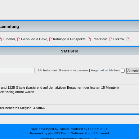
nsammlung
Zubehör
,
Gebäude & Deko
,
Kataloge & Prospekte
,
Ersatzteile
,
Elektrik
,
STATISTIK
Ich habe mein Passwort vergessen
|
Angemeldet bleiben
der und 1225 Gäste (basierend auf den aktiven Besuchern der letzten 15 Minuten)
ichzeitig online waren.
er neuestes Mitglied:
Andi66
Style developed by Turaiel, modified by HUSKY 2021,
Powered by
phpBB
® Forum Software © phpBB Limited
Deutsche Übersetzung durch
phpBB.de