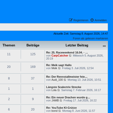
Registrieren
Anmelden
Aktuelle Zeit: Samstag 8. August 2026, 14:47
Foren als gelesen markieren
Themen
Beiträge
Letzter Beitrag
Re: 25. Raceweekend 16.04. - …
11
125
N
von
CarpCatcher
Mittwoch 5. August 2026,
e
20:19
u
e
Re: Meik sagt Hallo
20
169
s
N
von
Meik
Freitag 3. Juli 2026, 12:54
t
e
e
u
r
Re: Der Rennstallmeister feie…
e
8
37
N
B
von
Audi_100
Montag 13. Juli 2026, 10:51
s
e
e
t
u
i
e
Längste Scalectrix Strecke
1
1
e
t
r
N
von
Lola
Samstag 7. Februar 2026, 16:17
s
r
B
e
t
a
e
u
Re: Ein neuer Drachen wurde g…
e
g
i
2
9
e
N
von
JAMB
Freitag 17. Juli 2026, 16:22
r
t
s
e
B
r
t
u
e
a
Re: YouTube KI-Grütze
e
6
20
e
i
g
N
von
bond
Montag 8. Juni 2026, 11:57
r
s
t