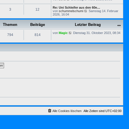
s
e
B
t
u
e
Re: Uni Schleifer aus den 60e…
e
3
12
e
i
N
von
schummelschumi
Samstag 14. Februar
r
s
t
e
2026, 16:04
B
t
r
u
e
e
a
e
i
r
g
Themen
Beiträge
Letzter Beitrag
s
t
B
t
r
e
e
a
N
von
Magic
Dienstag 31. Oktober 2023, 08:34
i
794
814
r
g
e
t
B
u
r
e
e
a
i
s
g
t
t
r
e
a
r
g
B
e
i
t
r
a
g
Alle Cookies löschen
Alle Zeiten sind
UTC+02:00