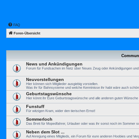
FAQ
Foren-Übersicht
Communi
News und Ankündigungen
Forum für Fundsachen im Netz über Neues Zeug oder Ankündigungen und
Neuvorstellungen
Hier können sich Mitglieder ausgiebig vorstellen.
Was ihr für Bahnsysteme und welche Kenntnisse ihr habt wäre auch schön
Geburtstagswünsche
Hier könnt ihr Eure Geburtstagswünsche und alle anderen guten Wünsche a
Funstuff
Für witzigen Kram, wider den tierischen Ernst!
Sommerloch
Das Brett für Mopedfahrer, Urlauber oder was ihr sonst noch im Sommer so
Neben dem Slot ...
Auf Anregung eines Mitglieds, ein Forum für eure anderen Hoobies und Ve