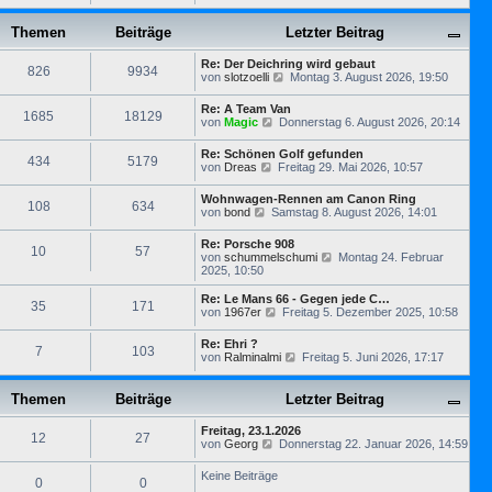
e
B
t
r
u
e
e
a
e
Themen
Beiträge
i
Letzter Beitrag
r
g
s
t
B
t
r
e
Re: Der Deichring wird gebaut
e
826
9934
a
i
N
von
slotzoelli
Montag 3. August 2026, 19:50
r
g
t
e
B
r
u
e
Re: A Team Van
1685
18129
a
e
i
N
von
Magic
Donnerstag 6. August 2026, 20:14
g
s
t
e
t
r
u
Re: Schönen Golf gefunden
e
434
5179
a
e
N
von
Dreas
Freitag 29. Mai 2026, 10:57
r
g
s
e
B
t
u
e
Wohnwagen-Rennen am Canon Ring
e
108
634
e
i
N
von
bond
Samstag 8. August 2026, 14:01
r
s
t
e
B
t
r
u
e
Re: Porsche 908
e
a
10
57
e
i
N
von
schummelschumi
Montag 24. Februar
r
g
s
t
e
2025, 10:50
B
t
r
u
e
e
a
e
i
Re: Le Mans 66 - Gegen jede C…
r
35
171
g
s
t
N
von
1967er
Freitag 5. Dezember 2025, 10:58
B
t
r
e
e
e
a
u
i
Re: Ehri ?
r
7
103
g
e
t
N
von
Ralminalmi
Freitag 5. Juni 2026, 17:17
B
s
r
e
e
t
a
u
i
e
g
e
Themen
Beiträge
Letzter Beitrag
t
r
s
r
B
t
a
e
Freitag, 23.1.2026
e
12
27
g
N
i
von
Georg
Donnerstag 22. Januar 2026, 14:59
r
e
t
B
u
r
e
Keine Beiträge
0
0
e
a
i