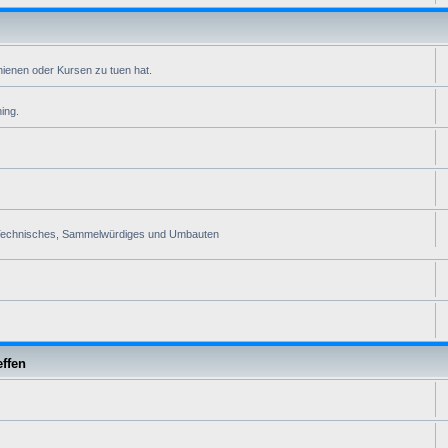
ienen oder Kursen zu tuen hat.
ing.
ra. Technisches, Sammelwürdiges und Umbauten
effen