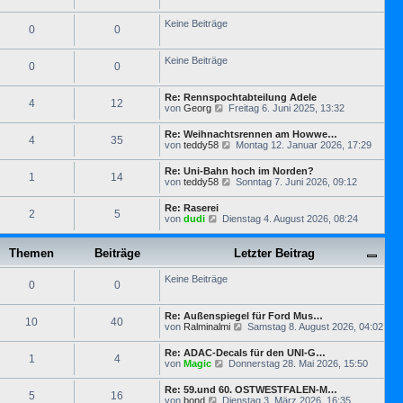
s
g
t
t
r
Keine Beiträge
e
0
0
a
r
g
B
e
Keine Beiträge
0
0
i
t
r
Re: Rennspochtabteilung Adele
a
4
12
N
von
Georg
Freitag 6. Juni 2025, 13:32
g
e
u
Re: Weihnachtsrennen am Howwe…
4
35
e
N
von
teddy58
Montag 12. Januar 2026, 17:29
s
e
t
u
Re: Uni-Bahn hoch im Norden?
e
1
14
e
N
von
teddy58
Sonntag 7. Juni 2026, 09:12
r
s
e
B
t
u
e
Re: Raserei
e
2
5
e
i
N
von
dudi
Dienstag 4. August 2026, 08:24
r
s
t
e
B
t
r
u
e
e
a
e
Themen
Beiträge
i
Letzter Beitrag
r
g
s
t
B
t
r
e
Keine Beiträge
e
0
0
a
i
r
g
t
B
r
e
Re: Außenspiegel für Ford Mus…
10
40
a
i
N
von
Ralminalmi
Samstag 8. August 2026, 04:02
g
t
e
r
u
Re: ADAC-Decals für den UNI-G…
1
4
a
e
N
von
Magic
Donnerstag 28. Mai 2026, 15:50
g
s
e
t
u
Re: 59.und 60. OSTWESTFALEN-M…
e
5
16
e
N
von
bond
Dienstag 3. März 2026, 16:35
r