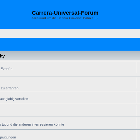
Carrera-Universal-Forum
Alles rund um die Carrera Universal Bahn 1:32
ty
 Event´s.
 zu erfahren.
usgiebig verteilen.
 tut und die anderen interressieren könnte
rgnügungen