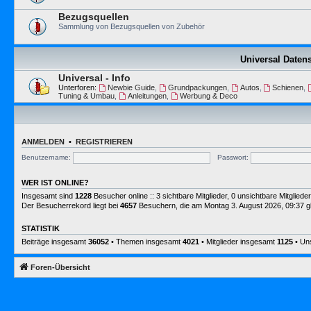
Bezugsquellen
Sammlung von Bezugsquellen von Zubehör
Universal Date
Universal - Info
Unterforen:
Newbie Guide
,
Grundpackungen
,
Autos
,
Schienen
,
Tuning & Umbau
,
Anleitungen
,
Werbung & Deco
ANMELDEN
•
REGISTRIEREN
Benutzername:
Passwort:
WER IST ONLINE?
Insgesamt sind
1228
Besucher online :: 3 sichtbare Mitglieder, 0 unsichtbare Mitglie
Der Besucherrekord liegt bei
4657
Besuchern, die am Montag 3. August 2026, 09:37 gle
STATISTIK
Beiträge insgesamt
36052
• Themen insgesamt
4021
• Mitglieder insgesamt
1125
• Uns
Foren-Übersicht