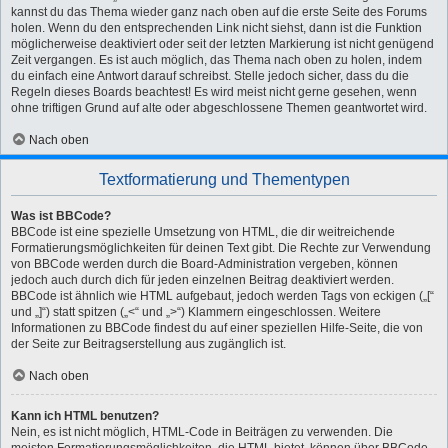
kannst du das Thema wieder ganz nach oben auf die erste Seite des Forums
holen. Wenn du den entsprechenden Link nicht siehst, dann ist die Funktion
möglicherweise deaktiviert oder seit der letzten Markierung ist nicht genügend
Zeit vergangen. Es ist auch möglich, das Thema nach oben zu holen, indem
du einfach eine Antwort darauf schreibst. Stelle jedoch sicher, dass du die
Regeln dieses Boards beachtest! Es wird meist nicht gerne gesehen, wenn
ohne triftigen Grund auf alte oder abgeschlossene Themen geantwortet wird.
Nach oben
Textformatierung und Thementypen
Was ist BBCode?
BBCode ist eine spezielle Umsetzung von HTML, die dir weitreichende
Formatierungsmöglichkeiten für deinen Text gibt. Die Rechte zur Verwendung
von BBCode werden durch die Board-Administration vergeben, können
jedoch auch durch dich für jeden einzelnen Beitrag deaktiviert werden.
BBCode ist ähnlich wie HTML aufgebaut, jedoch werden Tags von eckigen („[“
und „]“) statt spitzen („<“ und „>“) Klammern eingeschlossen. Weitere
Informationen zu BBCode findest du auf einer speziellen Hilfe-Seite, die von
der Seite zur Beitragserstellung aus zugänglich ist.
Nach oben
Kann ich HTML benutzen?
Nein, es ist nicht möglich, HTML-Code in Beiträgen zu verwenden. Die
meisten Formatierungsmöglichkeiten, die HTML bietet, können über BBCode