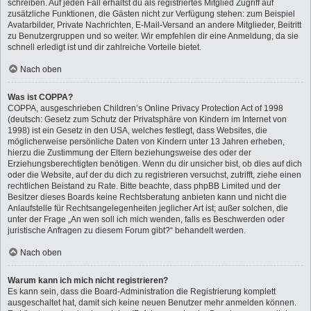
schreiben. Auf jeden Fall erhältst du als registriertes Mitglied Zugriff auf
zusätzliche Funktionen, die Gästen nicht zur Verfügung stehen: zum Beispiel
Avatarbilder, Private Nachrichten, E-Mail-Versand an andere Mitglieder, Beitritt
zu Benutzergruppen und so weiter. Wir empfehlen dir eine Anmeldung, da sie
schnell erledigt ist und dir zahlreiche Vorteile bietet.
Nach oben
Was ist COPPA?
COPPA, ausgeschrieben Children’s Online Privacy Protection Act of 1998
(deutsch: Gesetz zum Schutz der Privatsphäre von Kindern im Internet von
1998) ist ein Gesetz in den USA, welches festlegt, dass Websites, die
möglicherweise persönliche Daten von Kindern unter 13 Jahren erheben,
hierzu die Zustimmung der Eltern beziehungsweise des oder der
Erziehungsberechtigten benötigen. Wenn du dir unsicher bist, ob dies auf dich
oder die Website, auf der du dich zu registrieren versuchst, zutrifft, ziehe einen
rechtlichen Beistand zu Rate. Bitte beachte, dass phpBB Limited und der
Besitzer dieses Boards keine Rechtsberatung anbieten kann und nicht die
Anlaufstelle für Rechtsangelegenheiten jeglicher Art ist; außer solchen, die
unter der Frage „An wen soll ich mich wenden, falls es Beschwerden oder
juristische Anfragen zu diesem Forum gibt?“ behandelt werden.
Nach oben
Warum kann ich mich nicht registrieren?
Es kann sein, dass die Board-Administration die Registrierung komplett
ausgeschaltet hat, damit sich keine neuen Benutzer mehr anmelden können.