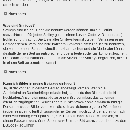
erreicht werden.
Nach oben
Was sind Smileys?
Smileys sind kleine Bilder, die benutzt werden können, um ein Gefühl
auszudrücken. Für jeden Smiley gibt es einen kurzen Code, z. B. bedeutet :)
fröhlich und :( traurig. Die Liste aller Smileys kannst du beim Verfassen eines
Beitrags sehen. Versuche bitte trotzdem, Smileys nicht zu häufig zu benutzen,
sie können einen Beitrag schnell unlesbar machen und ein Moderator könnte
deshalb deinen Beitrag entsprechend überarbeiten oder gar komplett löschen.
Die Board-Administration kann auch die Anzahl der Smileys begrenzen, die du
in einem Beitrag benutzen kannst.
Nach oben
Kann ich Bilder in meine Beiträge einfügen?
Ja, Bilder können in deinem Beitrag angezeigt werden. Wenn die
Administration Dateianhänge erlaubt hat, kannst du das Bild auch direkt
hochladen. Ansonsten musst du zu einem Bild verlinken, das auf einem
öffentlich zugänglichen Server liegt, z. B. http://www.domain.tld/mein-bild.gif.
Du kannst weder Bilder verlinken, die sich auf deinem eigenen PC befinden
(außer es ist ein öffentlich zugänglicher Server), noch zu Bildern, die nur nach
einer Anmeldung verfügbar sind, z. B. Hotmail- oder Yahoo-Mailboxen, mit
einem Passwort geschützte Seiten usw. Um das Bild anzuzeigen, benutze den
BBCode-Tag „[img]“.