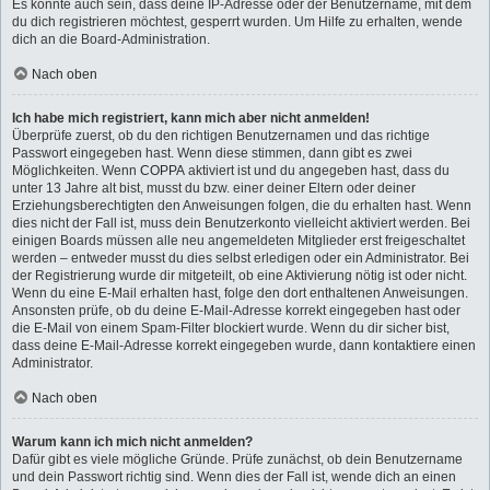
Es könnte auch sein, dass deine IP-Adresse oder der Benutzername, mit dem
du dich registrieren möchtest, gesperrt wurden. Um Hilfe zu erhalten, wende
dich an die Board-Administration.
Nach oben
Ich habe mich registriert, kann mich aber nicht anmelden!
Überprüfe zuerst, ob du den richtigen Benutzernamen und das richtige
Passwort eingegeben hast. Wenn diese stimmen, dann gibt es zwei
Möglichkeiten. Wenn
COPPA
aktiviert ist und du angegeben hast, dass du
unter 13 Jahre alt bist, musst du bzw. einer deiner Eltern oder deiner
Erziehungsberechtigten den Anweisungen folgen, die du erhalten hast. Wenn
dies nicht der Fall ist, muss dein Benutzerkonto vielleicht aktiviert werden. Bei
einigen Boards müssen alle neu angemeldeten Mitglieder erst freigeschaltet
werden – entweder musst du dies selbst erledigen oder ein Administrator. Bei
der Registrierung wurde dir mitgeteilt, ob eine Aktivierung nötig ist oder nicht.
Wenn du eine E-Mail erhalten hast, folge den dort enthaltenen Anweisungen.
Ansonsten prüfe, ob du deine E-Mail-Adresse korrekt eingegeben hast oder
die E-Mail von einem Spam-Filter blockiert wurde. Wenn du dir sicher bist,
dass deine E-Mail-Adresse korrekt eingegeben wurde, dann kontaktiere einen
Administrator.
Nach oben
Warum kann ich mich nicht anmelden?
Dafür gibt es viele mögliche Gründe. Prüfe zunächst, ob dein Benutzername
und dein Passwort richtig sind. Wenn dies der Fall ist, wende dich an einen