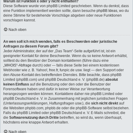
Warum ist Funktion x oder y nicht enthalten?
Diese Software wurde von phpBB Limited geschrieben. Wenn du denkst, dass
eine Funktion implementiert werden sollte, dann besuche
phpBB Ideas
, wo du
deine Stimme für bestehende Vorschläge abgeben oder neue Funktionen
vorschlagen kannst.
Nach oben
An wen soll ich mich wenden, falls es Beschwerden oder juristische
Anfragen zu diesem Forum gibt?
Jeder Administrator, der auf der „Das Team“-Seite aufgeführt ist, ist ein
geeigneter Kontakt für deine Beschwerde. Wenn du so keine Antwort erhältst,
solltest du den Besitzer der Domain kontaktieren (führe dazu eine
„WHOIS“-Abfrage
durch) oder — falls diese Seite bei einem kostenlosen
Webhoster wie z. B. Yahoo!, free.fr, funpic.de usw. liegt — den Support oder
den Abuse-Kontakt des betreffenden Dienstes. Bitte beachte, dass phpBB
Limited (phpBB.com) und phpBB Deutschland e. V. (phpBB.de)
absolut
keinen Einfluss
auf die Benutzung oder den oder die Benutzer der
Forensoftware haben und dafür in keiner Weise zur Verantwortung
herangezogen werden können. Kontaktiere daher nie phpBB Limited oder
phpBB Deutschland e. V. in Zusammenhang mit jeglichen juristischen Fragen
(Unterlassungserklärungen, Haftungsfragen usw.), die
sich nicht direkt
auf
die Websiten phpbb.com, phpbb.de oder die phpBB-Software selbst beziehen.
Falls du phpBB Limited oder phpBB Deutschland e. V. E-Mails schreibst, die
die
Softwarenutzung durch Dritte
betreffen, so wirst du, wenn überhaupt,
höchstens eine knappe Antwort erhalten.
Nach oben