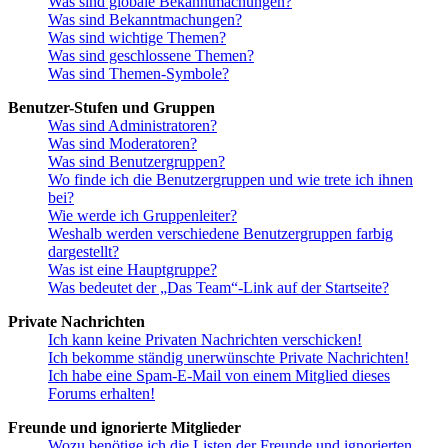
Was sind globale Bekanntmachungen?
Was sind Bekanntmachungen?
Was sind wichtige Themen?
Was sind geschlossene Themen?
Was sind Themen-Symbole?
Benutzer-Stufen und Gruppen
Was sind Administratoren?
Was sind Moderatoren?
Was sind Benutzergruppen?
Wo finde ich die Benutzergruppen und wie trete ich ihnen
bei?
Wie werde ich Gruppenleiter?
Weshalb werden verschiedene Benutzergruppen farbig
dargestellt?
Was ist eine Hauptgruppe?
Was bedeutet der „Das Team“-Link auf der Startseite?
Private Nachrichten
Ich kann keine Privaten Nachrichten verschicken!
Ich bekomme ständig unerwünschte Private Nachrichten!
Ich habe eine Spam-E-Mail von einem Mitglied dieses
Forums erhalten!
Freunde und ignorierte Mitglieder
Wozu benötige ich die Listen der Freunde und ignorierten